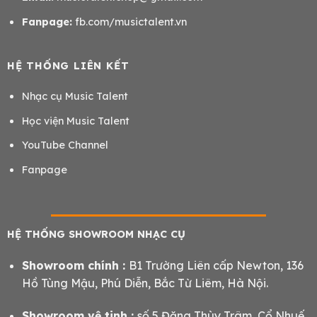
Fanpage:
fb.com/musictalent.vn
HỆ THỐNG LIÊN KẾT
Nhạc cụ Music Talent
Học viện Music Talent
YouTube Channel
Fanpage
HỆ THỐNG SHOWROOM NHẠC CỤ
Showroom chính :
B1 Trường Liên cấp Newton, 136
Hồ Tùng Mậu, Phú Diễn, Bắc Từ Liêm, Hà Nội.
Showroom vệ tinh :
số 5 Đặng Thùy Trâm, Cổ Nhuế,