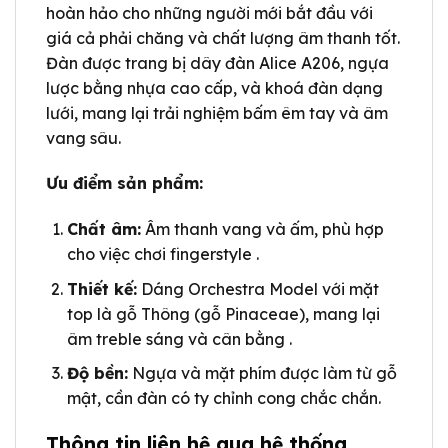
hoàn hảo cho những người mới bắt đầu với
giá cả phải chăng và chất lượng âm thanh tốt.
Đàn được trang bị dây đàn Alice A206, ngựa
lược bằng nhựa cao cấp, và khoá đàn dạng
lưới, mang lại trải nghiệm bấm êm tay và âm
vang sâu.
Ưu điểm sản phẩm:
Chất âm:
Âm thanh vang và ấm, phù hợp
cho việc chơi fingerstyle .
Thiết kế:
Dáng Orchestra Model với mặt
top là gỗ Thông (gỗ Pinaceae), mang lại
âm treble sáng và cân bằng .
Độ bền:
Ngựa và mặt phím được làm từ gỗ
mật, cần đàn có ty chỉnh cong chắc chắn.
Thông tin liên hệ qua hệ thống