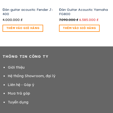
Đàn guitar acoustic Fender J-
Đàn Guitar Acoustic Yamaha
400
FG800
4.000.000
₫
7.090.000
₫
Giá
6.585.000
₫
Giá
gốc
hiện
THÊM VÀO GIỎ HÀNG
THÊM VÀO GIỎ HÀNG
là:
tại
7.090.000 ₫.
là:
6.585.00
THÔNG TIN CÔNG TY
Giới thiệu
Hệ thống Showroom, đại lý
Liên hệ - Góp ý
Mua trả góp
Tuyển dụng