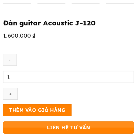
Đàn guitar Acoustic J-120
1.600.000
₫
Đàn
guitar
Acoustic
J-
120
số
THÊM VÀO GIỎ HÀNG
lượng
LIÊN HỆ TƯ VẤN