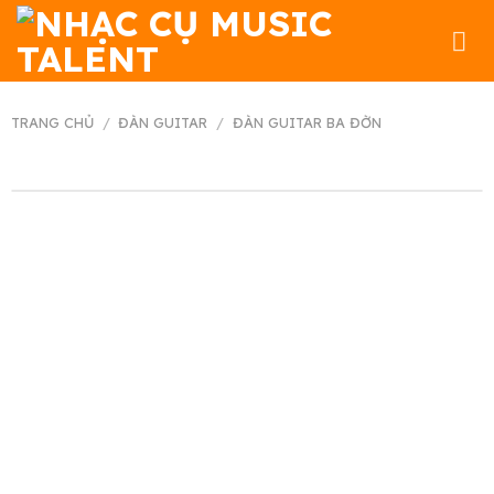
Bỏ
qua
nội
dung
TRANG CHỦ
/
ĐÀN GUITAR
/
ĐÀN GUITAR BA ĐỜN