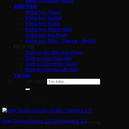
Nhạc cụ truyền thống
ĐÀO TẠO
Khóa học Piano
Khóa học Guitar
Khóa học Violin
Khóa học thanh nhạc
Khóa học mỹ thuật
Khóa học Múa – Dance – Ballet
DỊCH VỤ
Dịch vụ lên dây đàn Piano
Dịch vụ cho thuê đàn
Dịch vụ sửa chữa Piano
Dịch vụ vận chuyển đàn
Tin tức
Tìm kiếm:
Đàn Guitar Classic CG102 Yamaha 1/2
Chưa có sản phẩm trong giỏ hàng.