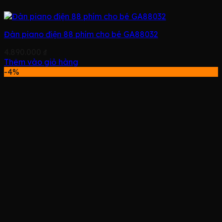
Đàn piano điện 88 phím cho bé GA88032
4.890.000
₫
Thêm vào giỏ hàng
-4%