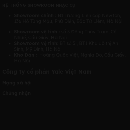
HỆ THỐNG SHOWROOM NHẠC CỤ
Showroom chính :
B1 Trường Liên cấp Newton,
136 Hồ Tùng Mậu, Phú Diễn, Bắc Từ Liêm, Hà Nội.
Showroom vệ tinh :
số 5 Đặng Thùy Trâm, Cổ
Nhuế, Cầu Giấy, Hà Nội
Showroom vệ tinh:
BT số 5 , BT1 Khu đô thị An
Sinh, Mỹ Đình, Hà Nội
Kho Đàn :
Hoàng Quốc Việt, Nghĩa Đô, Cầu Giấy,
Hà Nội
Công ty cổ phần Yale Việt Nam
Mạng xã hội
Chứng nhận