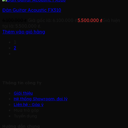
Đàn Guitar Acoustic FX310
6.100.000
₫
Giá gốc là: 6.100.000 ₫.
5.500.000
₫
Giá hiện
tại là: 5.500.000 ₫.
Thêm vào giỏ hàng
1
2
Thông tin công ty
Giới thiệu
Hệ thống Showroom, đại lý
Liên hệ - Góp ý
Mua trả góp
Tuyển dụng
Hướng dẫn chung