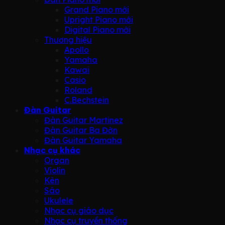
Grand Piano mới
Upright Piano mới
Digital Piano mới
Thương hiệu
Apollo
Yamaha
Kawai
Casio
Roland
C.Bechstein
Đàn Guitar
Đàn Guitar Martinez
Đàn Guitar Ba Đờn
Đàn Guitar Yamaha
Nhạc cụ khác
Organ
Violin
Kèn
Sáo
Ukulele
Nhạc cụ giáo dục
Nhạc cụ truyền thống