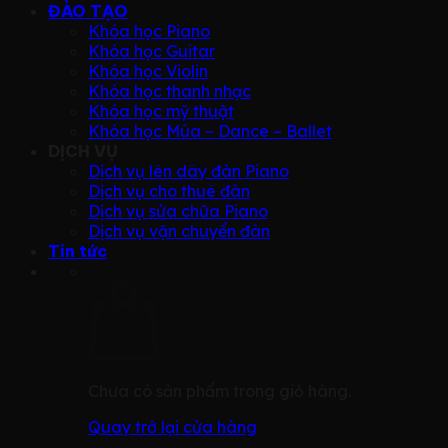
ĐÀO TẠO
Khóa học Piano
Khóa học Guitar
Khóa học Violin
Khóa học thanh nhạc
Khóa học mỹ thuật
Khóa học Múa – Dance – Ballet
DỊCH VỤ
Dịch vụ lên dây đàn Piano
Dịch vụ cho thuê đàn
Dịch vụ sửa chữa Piano
Dịch vụ vận chuyển đàn
Tin tức
Giỏ hàng
Chưa có sản phẩm trong giỏ hàng.
Quay trở lại cửa hàng