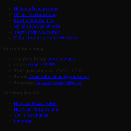
Hướng dẫn mua hàng
Chính sách bàn hàng
Bảo hành & Đổi trả
Chính sách vận chuyển
Thanh toán & Bảo mật
Điều khoản sử dụng Website
Hỗ trợ khách hàng
Gọi mua hàng:
0963 108 080
CSKH:
0906 297 333
Thời gian phục vụ:
08:00 - 22:00
Email:
musictalentshop@gmail.com
Fanpage:
fb.com/musictalent.vn
Hệ thống liên kết
Nhạc cụ Music Talent
Học viện Music Talent
YouTube Channel
Fanpage