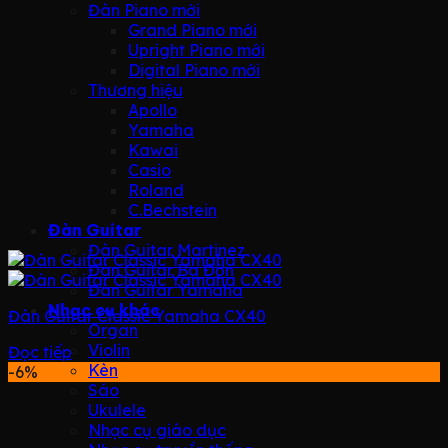
Đàn Piano mới
Grand Piano mới
Upright Piano mới
Digital Piano mới
Thương hiệu
Apollo
Yamaha
Kawai
Casio
Roland
C.Bechstein
Đàn Guitar
Đàn Guitar Martinez
Đàn Guitar Ba Đờn
Đàn Guitar Yamaha
Nhạc cụ khác
Đàn Guitar Classic Yamaha CX40
Organ
Violin
Đọc tiếp
Kèn
-6%
Sáo
Ukulele
Nhạc cụ giáo dục