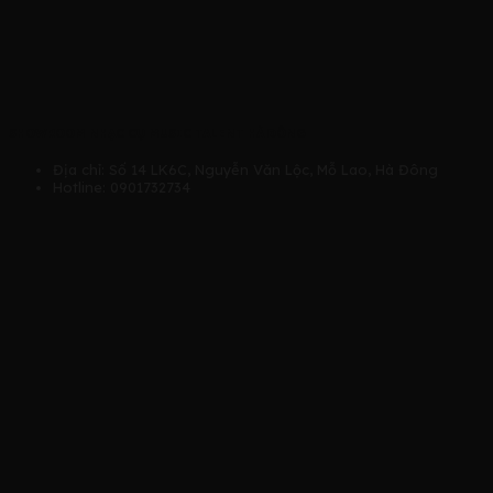
SHOWROOM NHẠC CỤ MUSIC TALENT HÀ ĐÔNG
Địa chỉ: Số 14 LK6C, Nguyễn Văn Lộc, Mỗ Lao, Hà Đông
Hotline: 0901732734