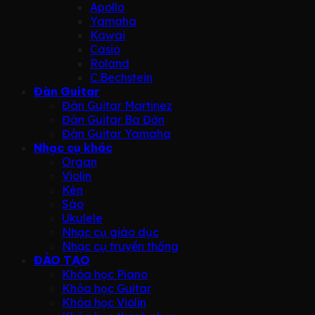
Apollo
Yamaha
Kawai
Casio
Roland
C.Bechstein
Đàn Guitar
Đàn Guitar Martinez
Đàn Guitar Ba Đờn
Đàn Guitar Yamaha
Nhạc cụ khác
Organ
Violin
Kèn
Sáo
Ukulele
Nhạc cụ giáo dục
Nhạc cụ truyền thống
ĐÀO TẠO
Khóa học Piano
Khóa học Guitar
Khóa học Violin