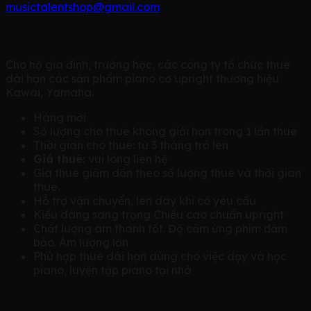
musictalentshop@gmail.com
Cho thuê đàn piano cơ upright dài hạn:
Cho hộ gia đình, trường học, các công ty tổ chức thuê
dài hạn các sản phẩm piano cơ upright thương hiệu
Kawai, Yamaha.
Hàng mới
Số lượng cho thuê không giới hạn trong 1 lần thuê
Thời gian cho thuê: từ 3 tháng trở lên
Giá thuê:
vui lòng liên hệ
Giá thuê giảm dần theo số lượng thuê và thời gian
thuê.
Hỗ trợ vận chuyển, lên dây khi có yêu cầu
Kiểu dáng sang trọng Chiều cao chuẩn upright
Chất lượng âm thanh tốt. Độ cảm ứng phím đảm
bảo. Âm lượng lớn
Phù hợp thuê dài hạn dùng cho việc dạy và học
piano, luyện tập piano tại nhà
Cho thuê đàn piano điện dài hạn