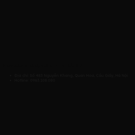
SHOWROOM NHẠC CỤ MUSIC TALENT CẦU GIẤY
Địa chỉ: Số 483 Nguyễn Khang, Quan Hoa, Cầu Giấy, Hà Nội
Hotline: 0963.108.080