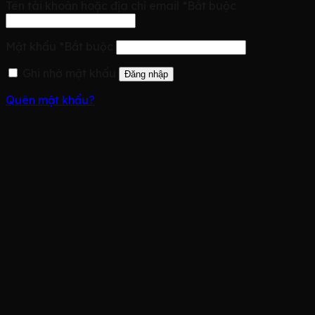
Tên tài khoản hoặc địa chỉ email
*
Bắt buộc
Mật khẩu
*
Bắt buộc
Ghi nhớ mật khẩu
Đăng nhập
Quên mật khẩu?