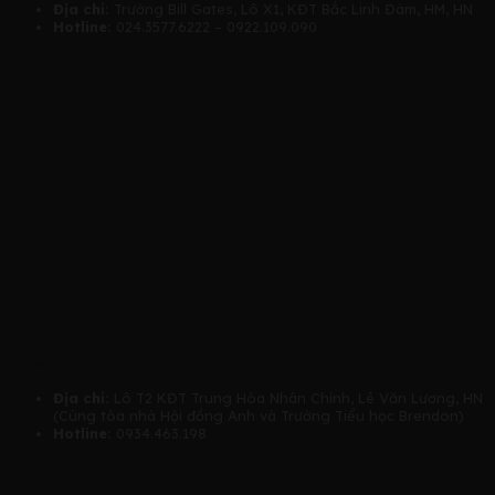
Địa chỉ:
Trường Bill Gates, Lô X1, KĐT Bắc Linh Đàm, HM, HN
Hotline:
024.3577.6222 – 0922.109.090
Music Talent – Thanh Xuân
Địa chỉ:
Lô T2 KĐT Trung Hòa Nhân Chính, Lê Văn Lương, HN
(Cùng tòa nhà Hội đồng Anh và Trường Tiểu học Brendon)
Hotline:
0934.463.198