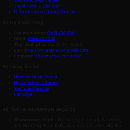
Chính sách vận chuyển
Thanh toán & Bảo mật
Điều khoản sử dụng Website
Hỗ trợ khách hàng
Gọi mua hàng:
0963 108 080
CSKH:
0906 297 333
Thời gian phục vụ:
08:00 - 22:00
Email:
musictalentshop@gmail.com
Fanpage:
fb.com/musictalent.vn
Hệ thống liên kết
Nhạc cụ Music Talent
Học viện Music Talent
YouTube Channel
Fanpage
HỆ THỐNG SHOWROOM NHẠC CỤ
Showroom chính :
B1 Trường Liên cấp Newton,
136 Hồ Tùng Mậu, Phú Diễn, Bắc Từ Liêm, Hà Nội.