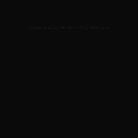
Cuộn xuống để tìm cơ sở gần bạn
Hệ thống chi nhánh
Music Talent – Cầu Giấy