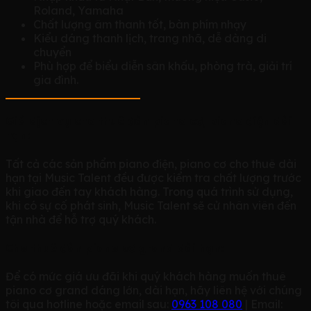
Roland, Yamaha
Chất lượng âm thanh tốt, bàn phím nhạy
Kiểu dáng thanh lịch, trang nhã, dễ dàng di
chuyển
Phù hợp để biểu diễn sân khấu, phòng trà, giải trí
gia đình.
Giá dịch vụ cho thuê đàn piano cơ, piano điện dài
hạn:
Tất cả các sản phẩm piano điện, piano cơ cho thuê dài
hạn tại Music Talent đều được kiểm tra chất lượng trước
khi giao đến tay khách hàng. Trong quá trình sử dụng,
khi có sự cố phát sinh, Music Talent sẽ cử nhân viên đến
tận nhà để hỗ trợ quý khách.
Cho thuê đàn piano cơ grand dài hạn:
Để có mức giá ưu đãi khi quý khách hàng muốn thuê
piano cơ grand dáng lớn, dài hạn, hãy liên hệ với chúng
tôi qua hotline hoặc email sau:
0963 108 080
| Email: