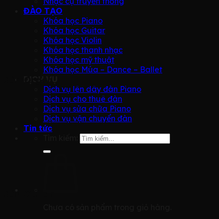
Nhạc cụ truyền thống
ĐÀO TẠO
Khóa học Piano
Khóa học Guitar
Khóa học Violin
Khóa học thanh nhạc
Khóa học mỹ thuật
Khóa học Múa – Dance – Ballet
đàn Organ
DỊCH VỤ
Dịch vụ lên dây đàn Piano
Dịch vụ cho thuê đàn
Dịch vụ sửa chữa Piano
Dịch vụ vận chuyển đàn
Tin tức
Tìm kiếm:
đàn Guitar
Chưa có sản phẩm trong giỏ hàng.