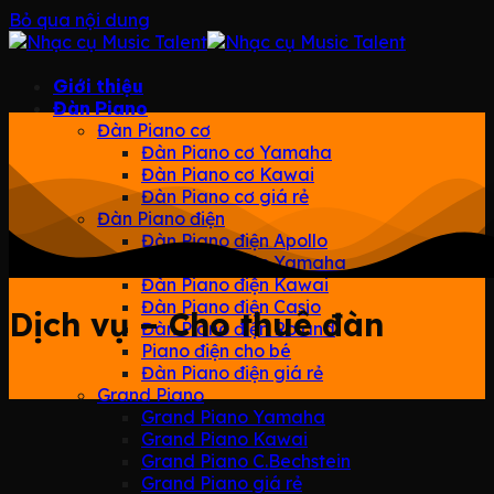
Bỏ qua nội dung
Giới thiệu
Đàn Piano
Đàn Piano cơ
Đàn Piano cơ Yamaha
Đàn Piano cơ Kawai
Đàn Piano cơ giá rẻ
Đàn Piano điện
Đàn Piano điện Apollo
Đàn Piano điện Yamaha
Đàn Piano điện Kawai
Đàn Piano điện Casio
Dịch vụ – Cho thuê đàn
Đàn Piano điện Roland
Piano điện cho bé
Đàn Piano điện giá rẻ
Grand Piano
Grand Piano Yamaha
Grand Piano Kawai
Grand Piano C.Bechstein
Grand Piano giá rẻ