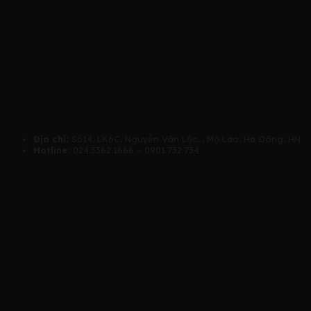
Music Talent – Hà Đông
Địa chỉ:
Số14, LK6C, Nguyễn Văn Lộc, , Mộ Lao, Hà Đông, HN
Hotline:
024.3362.1666 – 0901.732.734