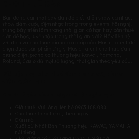
CHO THUÊ ĐÀN
Bạn đang cần một cây đàn để biểu diễn show ca nhạc,
show đám cưới, đệm nhạc trong trong events, hội nghị,
trưng bày triển lãm trong thời gian có hạn hay cần thuê
đàn để học, luyện tập trong thời gian dài? Hãy liên hệ
với dịch vụ cho thuê piano cao cấp của Music Talent để
chọn được sản phẩm ưng ý. Music Talent cho thuê đàn
piano điện, piano cơ thương hiệu Kawai, Yamaha,
Roland, Casio đủ mọi số lượng, thời gian theo yêu cầu.
Giá dịch vụ cho thuê đàn piano cơ, piano
điện ngắn hạn:
Cho thuê đàn piano cơ grand lớn ngắn hạn:
Giá thuê: Vui lòng liên hệ 0963 108 080
Cho thuê theo tiếng, theo ngày
Đàn mới
Xuất xứ Nhật Bản Thương hiệu KAWAI, YAMAHA
nổi tiếng
Kiểu dáng cổ điển sang trọng. Chiều dài