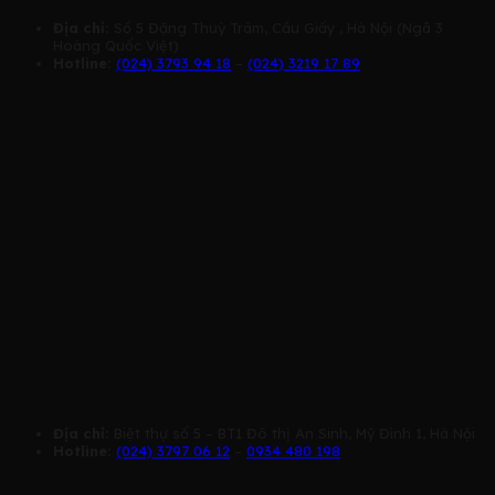
Địa chỉ:
Số 5 Đặng Thuỳ Trâm, Cầu Giấy , Hà Nội (Ngã 3
Hoàng Quốc Việt)
Hotline:
(024) 3793 94 18
–
(024) 3219 17 89
Music Talent – Mỹ Đình
Địa chỉ:
Biệt thự số 5 – BT1 Đô thị An Sinh, Mỹ Đình 1, Hà Nội
Hotline:
(024) 3797 06 12
–
0934 480 198