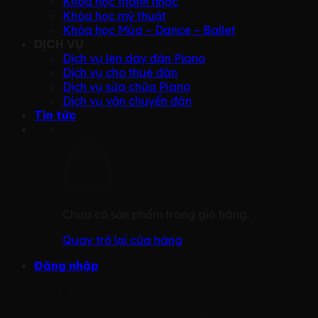
Khóa học thanh nhạc
Khóa học mỹ thuật
Khóa học Múa – Dance – Ballet
DỊCH VỤ
Dịch vụ lên dây đàn Piano
Dịch vụ cho thuê đàn
Dịch vụ sửa chữa Piano
Dịch vụ vận chuyển đàn
Tin tức
Giỏ hàng
Chưa có sản phẩm trong giỏ hàng.
Quay trở lại cửa hàng
Đăng nhập
Đăng nhập