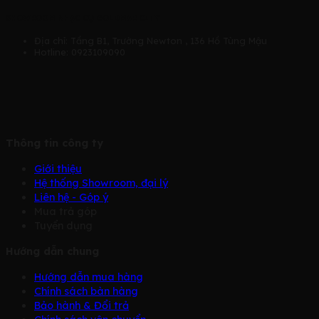
SHOWROOM NHẠC CỤ GOLDMAR CITY
Địa chỉ: Tầng B1, Trường Newton , 136 Hồ Tùng Mậu
Hotline: 0923109090
Thông tin công ty
Giới thiệu
Hệ thống Showroom, đại lý
Liên hệ - Góp ý
Mua trả góp
Tuyển dụng
Hướng dẫn chung
Hướng dẫn mua hàng
Chính sách bàn hàng
Bảo hành & Đổi trả