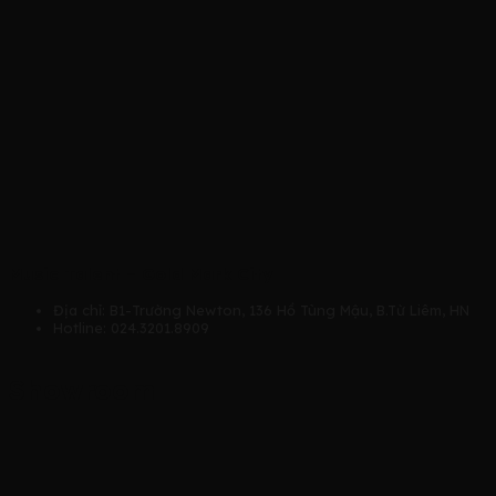
Music Talent – Gold Mark City
Địa chỉ: B1-Trường Newton, 136 Hồ Tùng Mậu, B.Từ Liêm, HN
Hotline: 024.3201.8909
Showroom