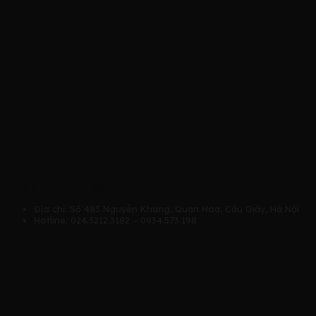
Music Talent – Nguyễn Khang
Địa chỉ: Số 483 Nguyễn Khang, Quan Hoa, Cầu Giấy, Hà Nội
Hotline: 024.3212.3182 – 0934.573.198