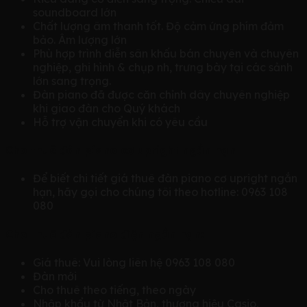
soundboard lớn
Chất lượng âm thanh tốt. Độ cảm ứng phím đảm
bảo. Âm lượng lớn
Phù hợp trình diễn sân khấu bán chuyên và chuyên
nghiệp, ghi hình & chụp nh, trưng bày tại các sảnh
lớn sang trọng.
Đàn piano đã được căn chỉnh dây chuyên nghiệp
khi giao đàn cho Quý khách
Hỗ trợ vận chuyển khi có yêu cầu
Cho thuê đàn piano cơ upright ngắn hạn
Để biết chi tiết giá thuê đàn piano cơ upright ngắn
hạn, hãy gọi cho chúng tôi theo hotline: 0963 108
080
Cho thuê đàn piano điện ngắn hạn:
Giá thuê: Vui lòng liên hệ 0963 108 080
Đàn mới
Cho thuê theo tiếng, theo ngày
Nhập khẩu từ Nhật Bản, thương hiệu Casio,