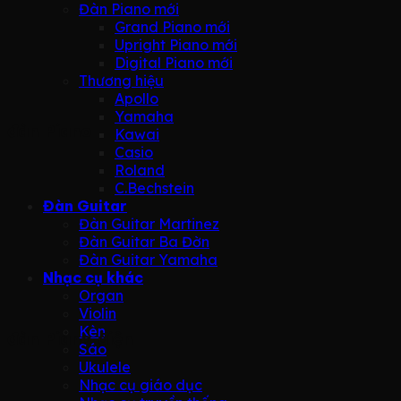
Đàn Piano mới
Grand Piano mới
Upright Piano mới
Digital Piano mới
Thương hiệu
Apollo
Yamaha
đàn Piano
Kawai
Casio
Roland
C.Bechstein
Đàn Guitar
Đàn Guitar Martinez
Đàn Guitar Ba Đờn
Đàn Guitar Yamaha
Nhạc cụ khác
Organ
Violin
Kèn
đàn Piano điện
Sáo
Ukulele
Nhạc cụ giáo dục