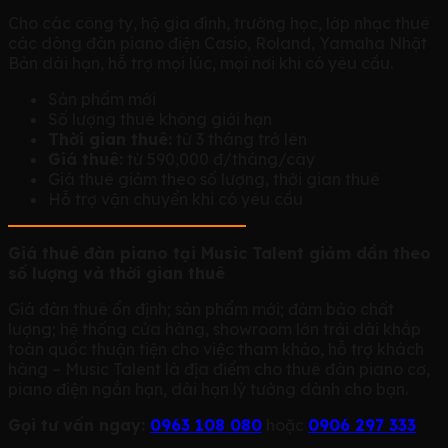
Cho các công ty, hộ gia đình, trường học, lớp nhạc thuê
các dòng đàn piano điện Casio, Roland, Yamaha Nhật
Bản dài hạn, hỗ trợ mọi lúc, mọi nơi khi có yêu cầu.
Sản phẩm mới
Số lượng thuê không giới hạn
Thời gian thuê:
từ 3 tháng trở lên
Giá thuê:
từ 590,000 đ/tháng/cây
Giá thuê giảm theo số lượng, thời gian thuê
Hỗ trợ vận chuyển khi có yêu cầu
Giá thuê đàn piano tại Music Talent giảm dần theo
số lượng và thời gian thuê
Giá đàn thuê ổn định; sản phẩm mới; đảm bảo chất
lượng; hệ thống cửa hàng, showroom lớn trải dài khắp
toàn quốc thuận tiện cho việc tham khảo, hỗ trợ khách
hàng – Music Talent là địa điểm cho thuê đàn piano cơ,
piano điện ngắn hạn, dài hạn lý tưởng dành cho bạn.
Gọi tư vấn ngay:
0963 108 080
hoặc
0906 297 333