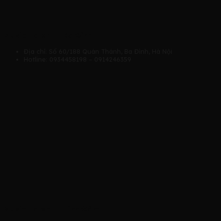
Music Talent – Ba Đình
Địa chỉ: Số 60/188 Quán Thánh, Ba Đình, Hà Nội
Hotline: 0934458198 – 0914246359
Music Talent – Linh Đàm