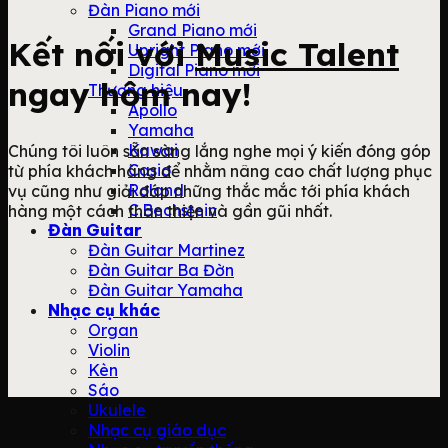
Đàn Piano mới
Grand Piano mới
Kết nối với
Music Talent
Upright Piano mới
Digital Piano mới
ngay hôm nay!
Thương hiệu
Apollo
Yamaha
Kawai
Chúng tôi luôn sẵn sàng lắng nghe mọi ý kiến đóng góp
Casio
từ phía khách hàng để nhằm nâng cao chất lượng phục
Roland
vụ cũng như giải đáp những thắc mắc tới phía khách
C.Bechstein
hàng một cách thân thiện và gần gũi nhất.
Đàn Guitar
Đàn Guitar Martinez
Đàn Guitar Ba Đờn
Đàn Guitar Yamaha
Nhạc cụ khác
Organ
Violin
Kèn
Sáo
Ukulele
Nhạc cụ giáo dục