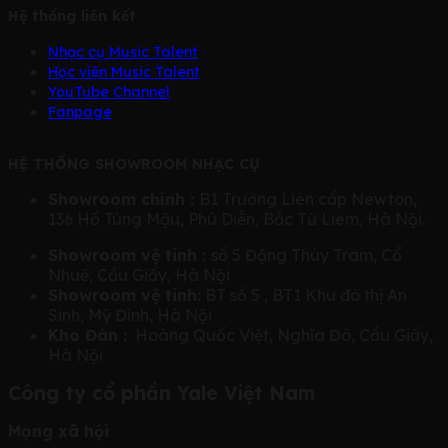
Hệ thống liên kết
Nhạc cụ Music Talent
Học viện Music Talent
YouTube Channel
Fanpage
HỆ THỐNG SHOWROOM NHẠC CỤ
Showroom chính :
B1 Trường Liên cấp Newton,
136 Hồ Tùng Mậu, Phú Diễn, Bắc Từ Liêm, Hà Nội.
Showroom vệ tinh :
số 5 Đặng Thùy Trâm, Cổ
Nhuế, Cầu Giấy, Hà Nội
Showroom vệ tinh:
BT số 5 , BT1 Khu đô thị An
Sinh, Mỹ Đình, Hà Nội
Kho Đàn :
Hoàng Quốc Việt, Nghĩa Đô, Cầu Giấy,
Hà Nội
Công ty cổ phần Yale Việt Nam
Mạng xã hội