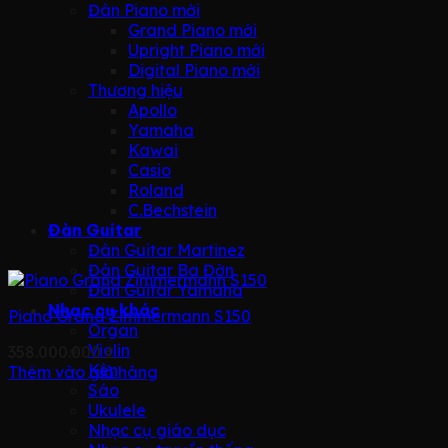
Đàn Piano mới
Grand Piano mới
Upright Piano mới
Digital Piano mới
Thương hiệu
Apollo
Yamaha
Kawai
Casio
Roland
C.Bechstein
Đàn Guitar
Đàn Guitar Martinez
Đàn Guitar Ba Đờn
Đàn Guitar Yamaha
Nhạc cụ khác
Piano Grand Zimmermann S150
Organ
Violin
358.000.000
₫
Kèn
Thêm vào giỏ hàng
Sáo
Ukulele
Nhạc cụ giáo dục