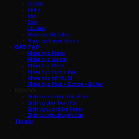
Organ
Violin
Kèn
Sáo
Ukulele
Nhạc cụ giáo dục
Nhạc cụ truyền thống
ĐÀO TẠO
Khóa học Piano
Khóa học Guitar
Khóa học Violin
Khóa học thanh nhạc
Khóa học mỹ thuật
Khóa học Múa – Dance – Ballet
DỊCH VỤ
Dịch vụ lên dây đàn Piano
Dịch vụ cho thuê đàn
Dịch vụ sửa chữa Piano
Dịch vụ vận chuyển đàn
Tin tức
Giỏ hàng