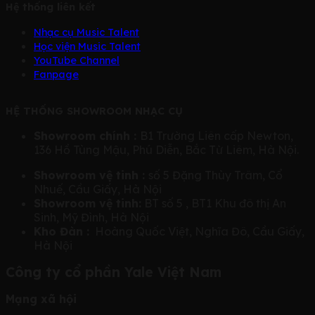
Hệ thống liên kết
Nhạc cụ Music Talent
Học viện Music Talent
YouTube Channel
Fanpage
HỆ THỐNG SHOWROOM NHẠC CỤ
Showroom chính :
B1 Trường Liên cấp Newton,
136 Hồ Tùng Mậu, Phú Diễn, Bắc Từ Liêm, Hà Nội.
Showroom vệ tinh :
số 5 Đặng Thùy Trâm, Cổ
Nhuế, Cầu Giấy, Hà Nội
Showroom vệ tinh:
BT số 5 , BT1 Khu đô thị An
Sinh, Mỹ Đình, Hà Nội
Kho Đàn :
Hoàng Quốc Việt, Nghĩa Đô, Cầu Giấy,
Hà Nội
Công ty cổ phần Yale Việt Nam
Mạng xã hội