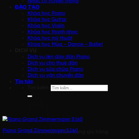
Nhạc cụ truyền thống
ĐÀO TẠO
Khóa học Piano
Khóa học Guitar
Khóa học Violin
Khóa học thanh nhạc
Khóa học mỹ thuật
Khóa học Múa – Dance – Ballet
DỊCH VỤ
Dịch vụ lên dây đàn Piano
Dịch vụ cho thuê đàn
Dịch vụ sửa chữa Piano
Dịch vụ vận chuyển đàn
Tin tức
Tìm kiếm:
Piano Grand Zimmermann S160
Chưa có sản phẩm trong giỏ hàng.