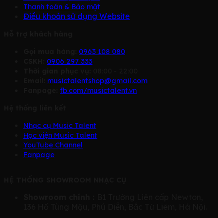
Thanh toán & Bảo mật
Điều khoản sử dụng Website
Hỗ trợ khách hàng
Gọi mua hàng:
0963 108 080
CSKH:
0906 297 333
Thời gian phục vụ:
08:00 - 22:00
Email:
musictalentshop@gmail.com
Fanpage:
fb.com/musictalent.vn
Hệ thống liên kết
Nhạc cụ Music Talent
Học viện Music Talent
YouTube Channel
Fanpage
HỆ THỐNG SHOWROOM NHẠC CỤ
Showroom chính :
B1 Trường Liên cấp Newton,
136 Hồ Tùng Mậu, Phú Diễn, Bắc Từ Liêm, Hà Nội.