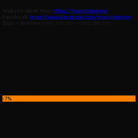
Website chính thức
:
https://musictalent.vn/
Facebook
:
https://www.facebook.com/musictalent.vn
Zalo – Hotiline
: 0963 108 080 – 0922 108 080
Sản phẩm tương tự
-7%