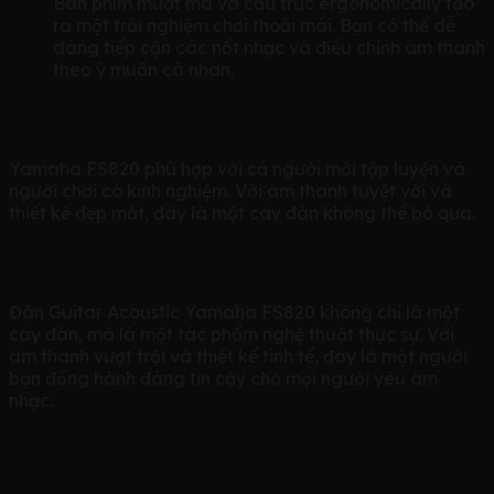
Bàn phím mượt mà và cấu trúc ergonomically tạo
ra một trải nghiệm chơi thoải mái. Bạn có thể dễ
dàng tiếp cận các nốt nhạc và điều chỉnh âm thanh
theo ý muốn cá nhân.
Phù Hợp Với Mọi Người
Yamaha FS820 phù hợp với cả người mới tập luyện và
người chơi có kinh nghiệm. Với âm thanh tuyệt vời và
thiết kế đẹp mắt, đây là một cây đàn không thể bỏ qua.
Kết Luận
Đàn Guitar Acoustic Yamaha FS820 không chỉ là một
cây đàn, mà là một tác phẩm nghệ thuật thực sự. Với
âm thanh vượt trội và thiết kế tinh tế, đây là một người
bạn đồng hành đáng tin cậy cho mọi người yêu âm
nhạc.
Thông tin liên hệ qua hệ thống
Online