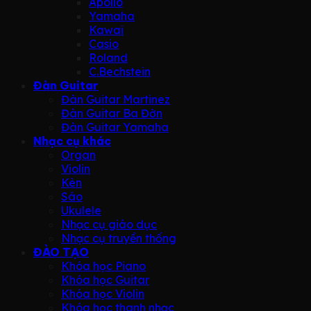
Apollo
Yamaha
Kawai
Casio
Roland
C.Bechstein
Đàn Guitar
Đàn Guitar Martinez
Đàn Guitar Ba Đờn
Đàn Guitar Yamaha
Nhạc cụ khác
Organ
Violin
Kèn
Sáo
Ukulele
Nhạc cụ giáo dục
Nhạc cụ truyền thống
ĐÀO TẠO
Khóa học Piano
Khóa học Guitar
Khóa học Violin
Khóa học thanh nhạc