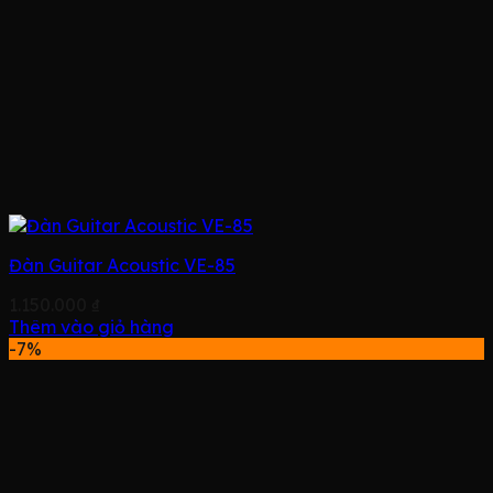
Đàn Guitar Acoustic VE-85
1.150.000
₫
Thêm vào giỏ hàng
-7%