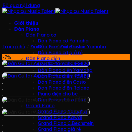
Bỏ qua nội dung
Giới thiệu
Đàn Piano
Đàn Piano cơ
Đàn Piano cơ Yamaha
Trang chủ
/
Đàn Guitar
Đàn Piano cơ Kawai
/
Đàn Guitar Yamaha
Đàn Piano cơ giá rẻ
-7%
Đàn Piano điện
Đàn Piano điện Apollo
Đàn Piano điện Yamaha
Đàn Piano điện Kawai
Đàn Piano điện Casio
Đàn Piano điện Roland
Piano điện cho bé
Đàn Piano điện giá rẻ
Grand Piano
Grand Piano Yamaha
Grand Piano Kawai
Grand Piano C.Bechstein
Grand Piano giá rẻ