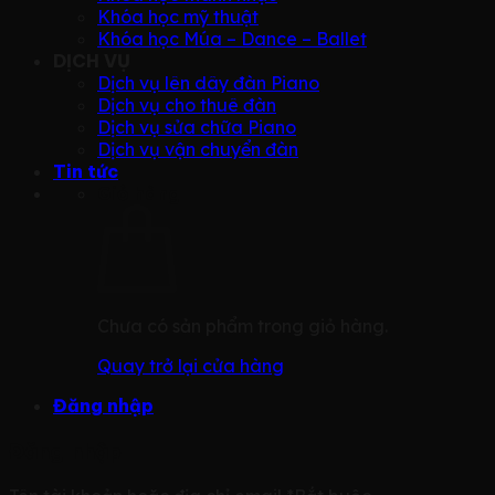
Khóa học mỹ thuật
Khóa học Múa – Dance – Ballet
DỊCH VỤ
Dịch vụ lên dây đàn Piano
Dịch vụ cho thuê đàn
Dịch vụ sửa chữa Piano
Dịch vụ vận chuyển đàn
Tin tức
Giỏ hàng
Chưa có sản phẩm trong giỏ hàng.
Quay trở lại cửa hàng
Đăng nhập
Đăng nhập