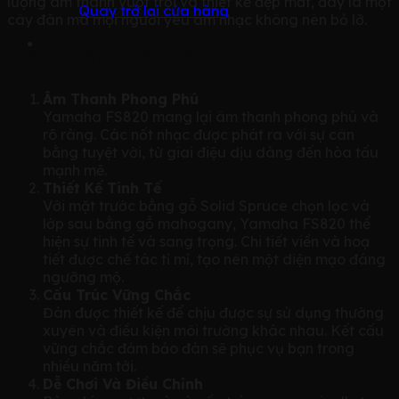
lượng âm thanh vượt trội và thiết kế đẹp mắt, đây là một
Quay trở lại cửa hàng
cây đàn mà mọi người yêu âm nhạc không nên bỏ lỡ.
Đặc Điểm Nổi Bật
Âm Thanh Phong Phú
Yamaha FS820 mang lại âm thanh phong phú và
rõ ràng. Các nốt nhạc được phát ra với sự cân
bằng tuyệt vời, từ giai điệu dịu dàng đến hòa tấu
mạnh mẽ.
Thiết Kế Tinh Tế
Với mặt trước bằng gỗ Solid Spruce chọn lọc và
lớp sau bằng gỗ mahogany, Yamaha FS820 thể
hiện sự tinh tế và sang trọng. Chi tiết viền và hoạ
tiết được chế tác tỉ mỉ, tạo nên một diện mạo đáng
ngưỡng mộ.
Cấu Trúc Vững Chắc
Đàn được thiết kế để chịu được sự sử dụng thường
xuyên và điều kiện môi trường khác nhau. Kết cấu
vững chắc đảm bảo đàn sẽ phục vụ bạn trong
nhiều năm tới.
Dễ Chơi Và Điều Chỉnh