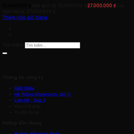
32.000.000
₫
Giá gốc là: 32.000.000 ₫.
27.000.000
₫
Giá
hiện tại là: 27.000.000 ₫.
Thêm vào giỏ hàng
Tìm kiếm:
Thông tin công ty
Giới thiệu
Hệ thống Showroom, đại lý
Liên hệ - Góp ý
Mua trả góp
Tuyển dụng
Hướng dẫn chung
Hướng dẫn mua hàng