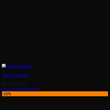
Piano Eastein
25.000.000
₫
Thêm vào giỏ hàng
-16%