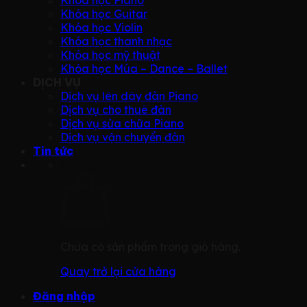
Khóa học Piano
Khóa học Guitar
Khóa học Violin
Khóa học thanh nhạc
Khóa học mỹ thuật
Khóa học Múa – Dance – Ballet
DỊCH VỤ
Dịch vụ lên dây đàn Piano
Dịch vụ cho thuê đàn
Dịch vụ sửa chữa Piano
Dịch vụ vận chuyển đàn
Tin tức
Giỏ hàng
Chưa có sản phẩm trong giỏ hàng.
Quay trở lại cửa hàng
Đăng nhập