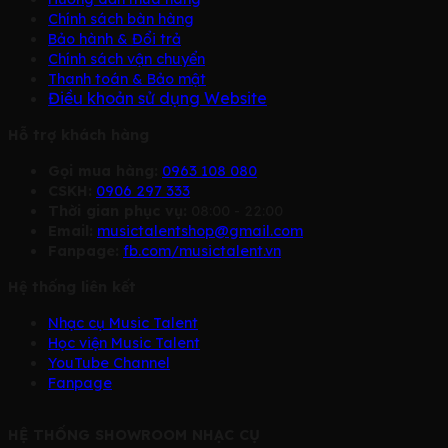
Chính sách bàn hàng
Bảo hành & Đổi trả
Chính sách vận chuyển
Thanh toán & Bảo mật
Điều khoản sử dụng Website
Hỗ trợ khách hàng
Gọi mua hàng:
0963 108 080
CSKH:
0906 297 333
Thời gian phục vụ:
08:00 - 22:00
Email:
musictalentshop@gmail.com
Fanpage:
fb.com/musictalent.vn
Hệ thống liên kết
Nhạc cụ Music Talent
Học viện Music Talent
YouTube Channel
Fanpage
HỆ THỐNG SHOWROOM NHẠC CỤ