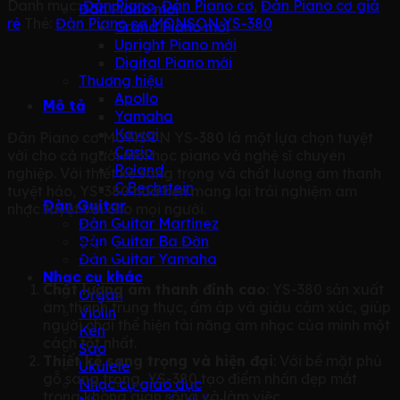
Danh mục:
Đàn Piano
,
Đàn Piano cơ
,
Đàn Piano cơ giá
Đàn Piano mới
rẻ
Thẻ:
Đàn Piano cơ MONSON YS-380
Grand Piano mới
Upright Piano mới
Digital Piano mới
Thương hiệu
Apollo
Mô tả
Yamaha
Kawai
Đàn Piano cơ MONSON YS-380 là một lựa chọn tuyệt
Casio
vời cho cả người mới học piano và nghệ sĩ chuyên
Roland
nghiệp. Với thiết kế sang trọng và chất lượng âm thanh
C.Bechstein
tuyệt hảo, YS-380 hứa hẹn mang lại trải nghiệm âm
Đàn Guitar
nhạc tuyệt vời cho mọi người.
Đàn Guitar Martinez
Đàn Guitar Ba Đờn
* Ưu điểm
Đàn Guitar Yamaha
Nhạc cụ khác
Chất lượng âm thanh đỉnh cao
: YS-380 sản xuất
Organ
âm thanh trung thực, ấm áp và giàu cảm xúc, giúp
Violin
người chơi thể hiện tài năng âm nhạc của mình một
Kèn
cách tốt nhất.
Sáo
Thiết kế sang trọng và hiện đại
: Với bề mặt phủ
Ukulele
gỗ sang trọng, YS-380 tạo điểm nhấn đẹp mắt
Nhạc cụ giáo dục
trong không gian sống và làm việc.