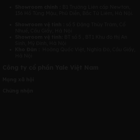
Showroom chính :
B1 Trường Liên cấp Newton,
136 Hồ Tùng Mậu, Phú Diễn, Bắc Từ Liêm, Hà Nội.
Showroom vệ tinh :
số 5 Đặng Thùy Trâm, Cổ
Nhuế, Cầu Giấy, Hà Nội
Showroom vệ tinh:
BT số 5 , BT1 Khu đô thị An
Sinh, Mỹ Đình, Hà Nội
Kho Đàn :
Hoàng Quốc Việt, Nghĩa Đô, Cầu Giấy,
Hà Nội
Công ty cổ phần Yale Việt Nam
Mạng xã hội
Chứng nhận