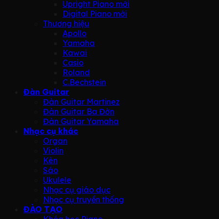
Upright Piano mới
Digital Piano mới
Thương hiệu
Apollo
Yamaha
Kawai
Casio
Roland
C.Bechstein
Đàn Guitar
Đàn Guitar Martinez
Đàn Guitar Ba Đờn
Đàn Guitar Yamaha
Nhạc cụ khác
Organ
Violin
Kèn
Sáo
Ukulele
Nhạc cụ giáo dục
Nhạc cụ truyền thống
ĐÀO TẠO