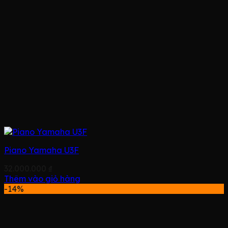
Piano Yamaha U3F
32.000.000
₫
Thêm vào giỏ hàng
-14%