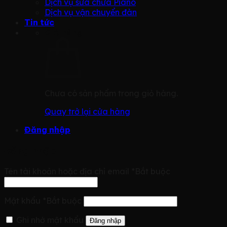
Dịch vụ sửa chữa Piano
Dịch vụ vận chuyển đàn
Tin tức
Giỏ hàng
Chưa có sản phẩm trong giỏ hàng.
Quay trở lại cửa hàng
Đăng nhập
Đăng nhập
Tên tài khoản hoặc địa chỉ email
*
Bắt buộc
Mật khẩu
*
Bắt buộc
Ghi nhớ mật khẩu
Đăng nhập