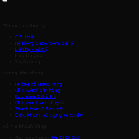
Thông tin công ty
Giới thiệu
Hệ thống Showroom, đại lý
Liên hệ - Góp ý
Mua trả góp
Tuyển dụng
Hướng dẫn chung
Hướng dẫn mua hàng
Chính sách bàn hàng
Bảo hành & Đổi trả
Chính sách vận chuyển
Thanh toán & Bảo mật
Điều khoản sử dụng Website
Hỗ trợ khách hàng
Gọi mua hàng:
0963 108 080