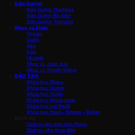
Đàn Guitar
Đàn Guitar Martinez
Đàn Guitar Ba Đờn
Đàn Guitar Yamaha
Nhạc cụ khác
Organ
Violin
Kèn
Sáo
Ukulele
Nhạc cụ giáo dục
Nhạc cụ truyền thống
ĐÀO TẠO
Khóa học Piano
Khóa học Guitar
Khóa học Violin
Khóa học thanh nhạc
Khóa học mỹ thuật
Khóa học Múa – Dance – Ballet
DỊCH VỤ
Dịch vụ lên dây đàn Piano
Dịch vụ cho thuê đàn