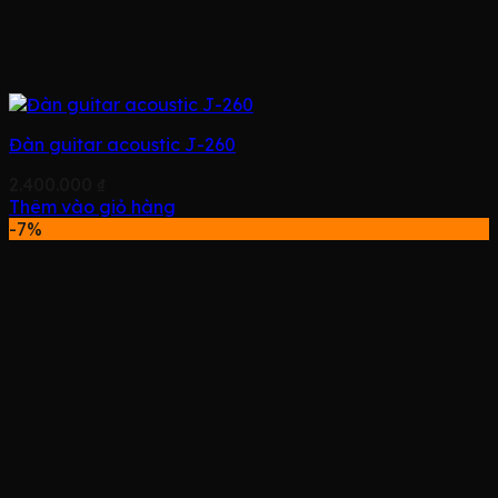
Đàn guitar acoustic J-260
2.400.000
₫
Thêm vào giỏ hàng
-7%