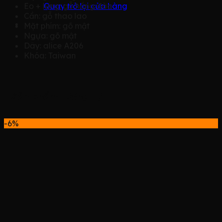
Eo + lưng:
gỗ hồng đào
Quay trở lại cửa hàng
Cần:
gỗ thao lao
Mặt phím:
gõ mật
Ngựa:
gõ mật
Dây:
alice A206
Khóa:
Taiwan
Sản phẩm tương tự
-6%