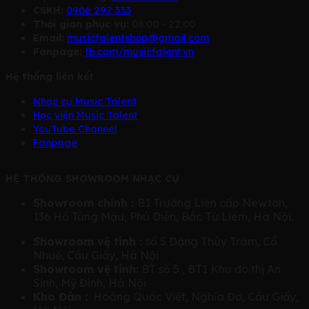
CSKH:
0906 297 333
Thời gian phục vụ:
08:00 - 22:00
Email:
musictalentshop@gmail.com
Fanpage:
fb.com/musictalent.vn
Hệ thống liên kết
Nhạc cụ Music Talent
Học viện Music Talent
YouTube Channel
Fanpage
HỆ THỐNG SHOWROOM NHẠC CỤ
Showroom chính :
B1 Trường Liên cấp Newton,
136 Hồ Tùng Mậu, Phú Diễn, Bắc Từ Liêm, Hà Nội.
Showroom vệ tinh :
số 5 Đặng Thùy Trâm, Cổ
Nhuế, Cầu Giấy, Hà Nội
Showroom vệ tinh:
BT số 5 , BT1 Khu đô thị An
Sinh, Mỹ Đình, Hà Nội
Kho Đàn :
Hoàng Quốc Việt, Nghĩa Đô, Cầu Giấy,