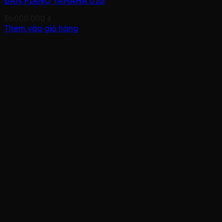
ĐÀN PIANO YAMAHA U1G
36.000.000
₫
Thêm vào giỏ hàng