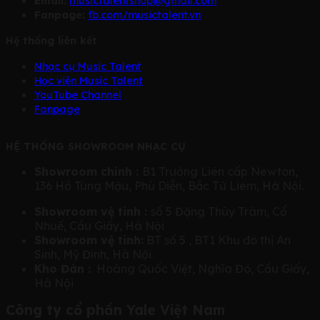
Email:
musictalentshop@gmail.com
Fanpage:
fb.com/musictalent.vn
Hệ thống liên kết
Nhạc cụ Music Talent
Học viện Music Talent
YouTube Channel
Fanpage
HỆ THỐNG SHOWROOM NHẠC CỤ
Showroom chính :
B1 Trường Liên cấp Newton,
136 Hồ Tùng Mậu, Phú Diễn, Bắc Từ Liêm, Hà Nội.
Showroom vệ tinh :
số 5 Đặng Thùy Trâm, Cổ
Nhuế, Cầu Giấy, Hà Nội
Showroom vệ tinh:
BT số 5 , BT1 Khu đô thị An
Sinh, Mỹ Đình, Hà Nội
Kho Đàn :
Hoàng Quốc Việt, Nghĩa Đô, Cầu Giấy,
Hà Nội
Công ty cổ phần Yale Việt Nam