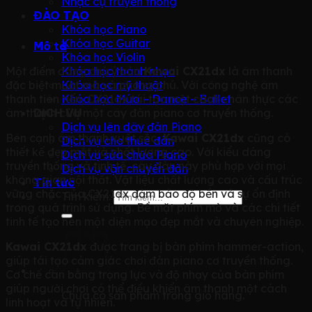
Nhạc cụ truyền thống
ĐÀO TẠO
Khóa học Piano
Khóa học Guitar
Mô tả
Khóa học Violin
Một điểm đáng chú ý của
Kawai CX21dx
là âm thanh
Khóa học thanh nhạc
đặc biệt mượt mà và phong phú. Với công nghệ âm
Khóa học mỹ thuật
thanh tiên tiến, CX21dx tái tạo một cách chân thực các
Khóa học Múa – Dance – Ballet
âm thanh của một cây đàn piano cơ truyền thống.
DỊCH VỤ
Dịch vụ lên dây đàn Piano
Bên cạnh âm thanh xuất sắc,
Kawai CX21dx
cũng có
Dịch vụ cho thuê đàn
thiết kế đẹp mắt và chất lượng cao. Với kiểu dáng
Dịch vụ sửa chữa Piano
truyền thống và tinh tế, cây đàn này phù hợp với mọi
Dịch vụ vận chuyển đàn
không gian nội thất. Vật liệu chất lượng cao và cấu trúc
Tin tức
vững chắc của CX21dx đảm bảo độ bền và sự ổn định
Tìm kiếm:
trong quá trình sử dụng. Bề mặt phím mờ và các chi tiết
tinh tế tạo nên một diện mạo đẹp mắt và chuyên nghiệp.
Kawai CX21dx
được trang bị bàn phím hammer-action,
giúp tái tạo cảm giác chơi đàn piano cơ truyền thống.
Cơ chế cân bằng trọng lực và độ nhạy của bàn phím
giúp người chơi có thể điều khiển âm thanh một cách
Chưa có sản phẩm trong giỏ hàng.
linh hoạt và tự nhiên.