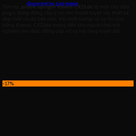
Quay trở lại cửa hàng
Tóm lại,
piano upright Kawai CX21dx
là một cây đàn
piano đứng đáng chú ý với âm thanh tuyệt vời, thiết kế
đẹp mắt và độ bền cao. Với chất lượng và uy tín của
hãng Kawai, CX21dx mang đến cho người chơi trải
nghiệm âm nhạc đẳng cấp và sự hài lòng tuyệt đối.
Sản phẩm tương tự
-17%