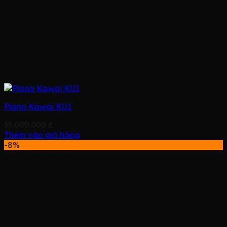
Piano Kawai KU1
35.000.000
₫
Thêm vào giỏ hàng
-8%