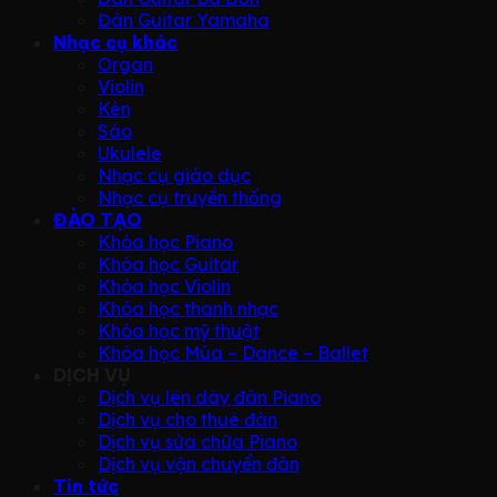
Đàn Guitar Yamaha
Nhạc cụ khác
Organ
Violin
Kèn
Sáo
Ukulele
Nhạc cụ giáo dục
Nhạc cụ truyền thống
ĐÀO TẠO
Khóa học Piano
Khóa học Guitar
Khóa học Violin
Khóa học thanh nhạc
Khóa học mỹ thuật
Khóa học Múa – Dance – Ballet
DỊCH VỤ
Dịch vụ lên dây đàn Piano
Dịch vụ cho thuê đàn
Dịch vụ sửa chữa Piano
Dịch vụ vận chuyển đàn
Tin tức