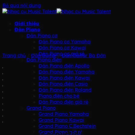
Bỏ qua nội dung
Giới thiệu
Đàn Piano
Đàn Piano cơ
Đàn Piano cơ Yamaha
Đàn Piano cơ Kawai
Đàn Piano cơ giá rẻ
Trang chủ
/
Đàn Guitar
/
Đàn Guitar Ba Đờn
Đàn Piano điện
Đàn Piano điện Apollo
Đàn Piano điện Yamaha
Đàn Piano điện Kawai
Đàn Piano điện Casio
Đàn Piano điện Roland
Piano điện cho bé
Đàn Piano điện giá rẻ
Grand Piano
Grand Piano Yamaha
Grand Piano Kawai
Grand Piano C.Bechstein
Grand Piano giá rẻ
Đàn guitar acoustic D-200