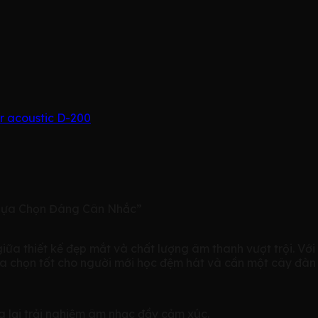
r acoustic D-200
ự Lựa Chọn Đáng Cân Nhắc”
 giữa thiết kế đẹp mắt và chất lượng âm thanh vượt trội.
lựa chọn tốt cho người mới học đệm hát và cần một cây đàn
 lại trải nghiệm âm nhạc đầy cảm xúc.