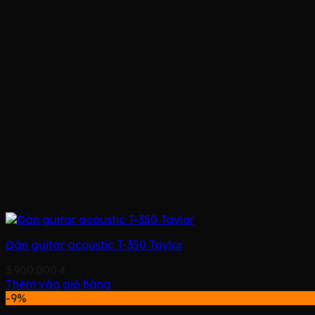
Đàn guitar acoustic T-350 Taylor
3.900.000
₫
Thêm vào giỏ hàng
-9%