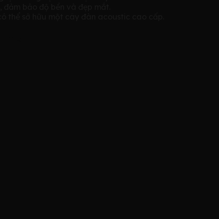
, đảm bảo độ bền và đẹp mắt.
ã có thể sở hữu một cây đàn acoustic cao cấp.
line