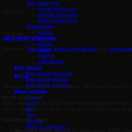
Đàn Piano mới
Grand Piano mới
2.300.000
₫
Upright Piano mới
Digital Piano mới
Thương hiệu
Apollo
Hết hàng
LIÊN HỆ TƯ VẤN
HỆ THỐNG CỬA HÀNG
Yamaha
Kawai
Danh mục:
Đàn Guitar
,
Đàn Guitar Ba Đờn
Thẻ:
Đàn guita
Casio
Roland
C.Bechstein
Đàn Guitar
Đàn Guitar Martinez
Mô tả
Đàn Guitar Ba Đờn
Đàn Guitar Yamaha
“Đàn Guitar Acoustic D200 Taylor – Âm Bass Uy Lực, S
Nhạc cụ khác
Mô tả sản phẩm:
Organ
Đàn Guitar Acoustic D200 Taylor là sự kết hợp hoàn hảo
Violin
uy lực, đặc biệt hơn bất kỳ dáng đàn nào khác]. Đây là 
Kèn
Sáo
Ưu điểm sản phẩm:
Ukulele
Nhạc cụ giáo dục
Âm thanh mạnh mẽ:
Với âm bass uy lực, D200 mang