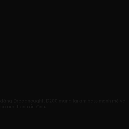
 Với dáng Dreadnought, D200 mang lại âm bass mạnh mẽ và
 có âm thanh ổn định.