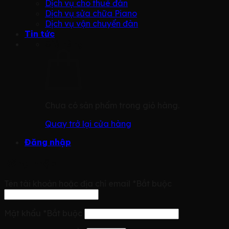
Dịch vụ cho thuê đàn
Dịch vụ sửa chữa Piano
Dịch vụ vận chuyển đàn
Tin tức
Giỏ hàng
Chưa có sản phẩm trong giỏ hàng.
Quay trở lại cửa hàng
Đăng nhập
Đăng nhập
Tên tài khoản hoặc địa chỉ email
*
Bắt buộc
Mật khẩu
*
Bắt buộc