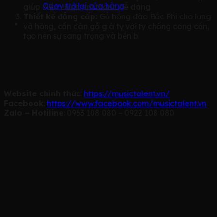
Quay trở lại cửa hàng
giúp điều chỉnh âm thanh dễ dàng
Thiết kế đẳng cấp:
Gỗ hồng đào Bắc Phi cho lưng
và hông, cần đàn gỗ giá tỵ với ty chống cong cần,
tạo nên sự sang trọng và bền bỉ
Thông tin liên hệ qua hệ thống
Online
Website chính thức
:
https://musictalent.vn/
Facebook
:
https://www.facebook.com/musictalent.vn
Zalo – Hotiline
: 0963 108 080 – 0922 108 080
Sản phẩm tương tự