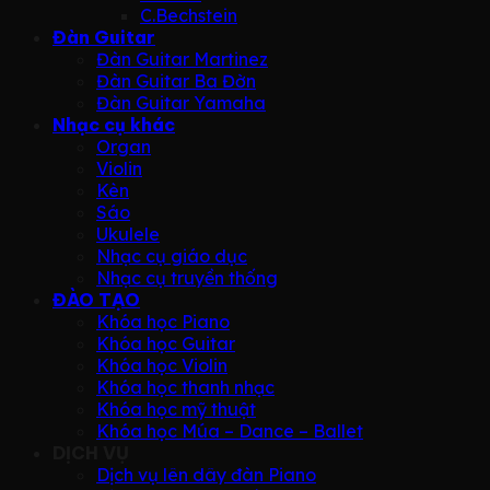
C.Bechstein
Đàn Guitar
Đàn Guitar Martinez
Đàn Guitar Ba Đờn
Đàn Guitar Yamaha
Nhạc cụ khác
Organ
Violin
Kèn
Sáo
Ukulele
Nhạc cụ giáo dục
Nhạc cụ truyền thống
ĐÀO TẠO
Khóa học Piano
Khóa học Guitar
Khóa học Violin
Khóa học thanh nhạc
Khóa học mỹ thuật
Khóa học Múa – Dance – Ballet
DỊCH VỤ
Dịch vụ lên dây đàn Piano