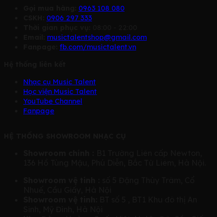
Gọi mua hàng:
0963 108 080
CSKH:
0906 297 333
Thời gian phục vụ:
08:00 - 22:00
Email:
musictalentshop@gmail.com
Fanpage:
fb.com/musictalent.vn
Hệ thống liên kết
Nhạc cụ Music Talent
Học viện Music Talent
YouTube Channel
Fanpage
HỆ THỐNG SHOWROOM NHẠC CỤ
Showroom chính :
B1 Trường Liên cấp Newton,
136 Hồ Tùng Mậu, Phú Diễn, Bắc Từ Liêm, Hà Nội.
Showroom vệ tinh :
số 5 Đặng Thùy Trâm, Cổ
Nhuế, Cầu Giấy, Hà Nội
Showroom vệ tinh:
BT số 5 , BT1 Khu đô thị An
Sinh, Mỹ Đình, Hà Nội