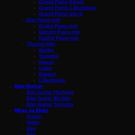
Grand Piano Kawai
Grand Piano C.Bechstein
Grand Piano giá rẻ
Đàn Piano mới
Grand Piano mới
Upright Piano mới
Digital Piano mới
Thương hiệu
Apollo
Yamaha
Kawai
Casio
Roland
C.Bechstein
Đàn Guitar
Đàn Guitar Martinez
Đàn Guitar Ba Đờn
Đàn Guitar Yamaha
Nhạc cụ khác
Organ
Violin
Kèn
Sáo