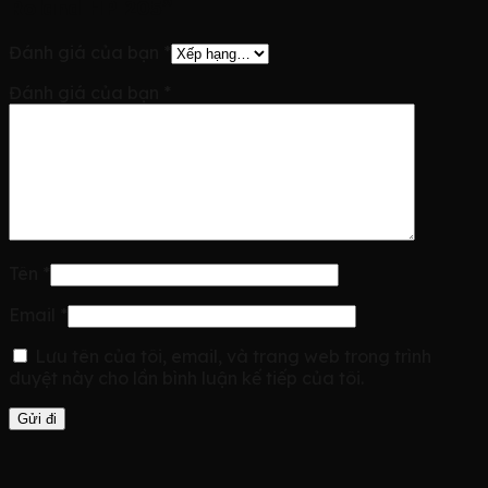
Roland HP 205”
Đánh giá của bạn
*
Đánh giá của bạn
*
Tên
*
Email
*
Lưu tên của tôi, email, và trang web trong trình
duyệt này cho lần bình luận kế tiếp của tôi.