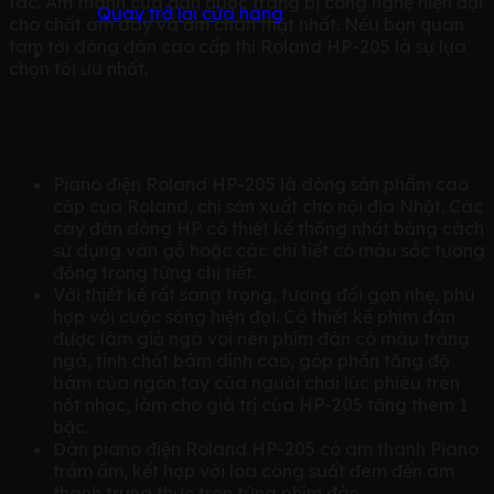
tác. Âm thanh của đàn được trang bị công nghệ hiện đại
Quay trở lại cửa hàng
cho chất âm dày và ấm chân thật nhất. Nếu bạn quan
tâm tới dòng đàn cao cấp thì Roland HP-205 là sự lựa
chọn tối ưu nhất.
Đặc điểm nổi bật của đàn piano điện Roland
HP-205
Piano điện Roland HP-205 là dòng sản phẩm cao
cấp của Roland, chỉ sản xuất cho nội địa Nhật. Các
cây đàn dòng HP có thiết kế thống nhất bằng cách
sử dụng vân gỗ hoặc các chi tiết có màu sắc tương
đồng trong từng chi tiết.
Với thiết kế rất sang trọng, tương đối gọn nhẹ, phù
hợp với cuộc sống hiện đại. Có thiết kế phím đàn
được làm giả ngà voi nên phím đàn có màu trắng
ngà, tính chất bám dính cao, góp phần tăng độ
bám của ngón tay của người chơi lúc phiêu trên
nốt nhạc, làm cho giá trị của HP-205 tăng thêm 1
bậc.
Đàn piano điện Roland HP-205 có âm thanh Piano
trầm ấm, kết hợp với loa công suất đem đến âm
thanh trung thực trên từng phím đàn.