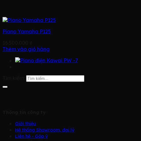
Piano Yamaha P125
16.500.000
₫
Thêm vào giỏ hàng
Tìm kiếm:
Thông tin công ty
Giới thiệu
Hệ thống Showroom, đại lý
Liên hệ - Góp ý