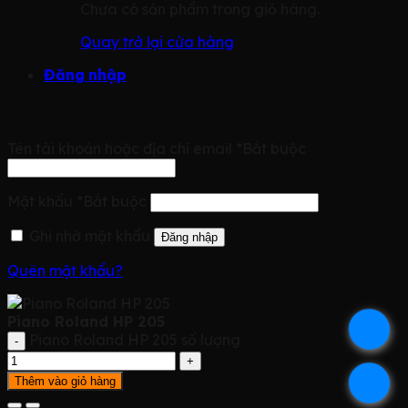
Chưa có sản phẩm trong giỏ hàng.
Quay trở lại cửa hàng
Đăng nhập
Đăng nhập
Tên tài khoản hoặc địa chỉ email
*
Bắt buộc
Mật khẩu
*
Bắt buộc
Ghi nhớ mật khẩu
Đăng nhập
Quên mật khẩu?
Piano Roland HP 205
.
Piano Roland HP 205 số lượng
.
Thêm vào giỏ hàng