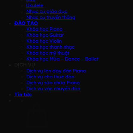
Ukulele
Nhạc cụ giáo dục
Nhạc cụ truyền thống
ĐÀO TẠO
Khóa học Piano
Khóa học Guitar
Khóa học Violin
Khóa học thanh nhạc
Khóa học mỹ thuật
Khóa học Múa – Dance – Ballet
DỊCH VỤ
Dịch vụ lên dây đàn Piano
Dịch vụ cho thuê đàn
Dịch vụ sửa chữa Piano
Dịch vụ vận chuyển đàn
Tin tức
Giỏ hàng