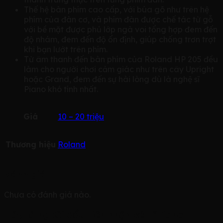
Thế hệ bàn phím cao cấp, với búa gõ như trên hệ
phím của đàn cơ, và phím đàn được chế tác từ gỗ
với bề mặt được phủ lớp ngà voi tổng hợp đem đến
độ nhám, đem đến độ ổn định, giúp chống trơn trợt
khi bạn lướt trên phím.
Từ âm thanh đến bàn phím của Roland HP 205 đều
làm cho người chơi cảm giác như trên cây Upright
hoặc Grand, đem đến sự hài lòng dù là nghệ sĩ
Piano khó tính nhất.
Giá
10 – 20 triệu
Thương hiệu
Roland
Đánh giá
Chưa có đánh giá nào.
Hãy là người đầu tiên nhận xét “Piano