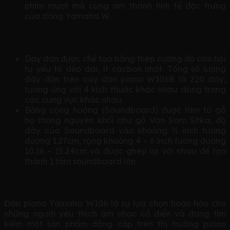
phím mượt mà cùng âm thanh tinh tế đặc trưng
của dòng Yamaha W.
4. Dây đàn và Soundboard (Bảng cộng hưởng)
Dây đàn được chế tạo bằng thép cường độ cao hội
tụ yếu tố dẻo dai, ít cacbon nhất. Tổng số lượng
dây đàn trên cây đàn piano W106B là 220 dây,
tương ứng với 4 kích thước khác nhau dùng trong
các cung vực khác nhau.
Bảng cộng hưởng (Soundboard) được làm từ gỗ
họ thông nguyên khối như gỗ Vân Sam Sitka, độ
dày của Soundboard vào khoảng ½ inch tương
đương 1.27cm, rộng khoảng 4 – 6 inch tương đương
10.16 – 15.24cm và được ghép lại với nhau để tạo
thành 1 tấm soundboard lớn.
5. Tổng kết
Đàn piano Yamaha W106 là sự lựa chọn hoàn hảo cho
những người yêu thích âm nhạc cổ điển và đang tìm
kiếm một sản phẩm đẳng cấp trên thị trường piano