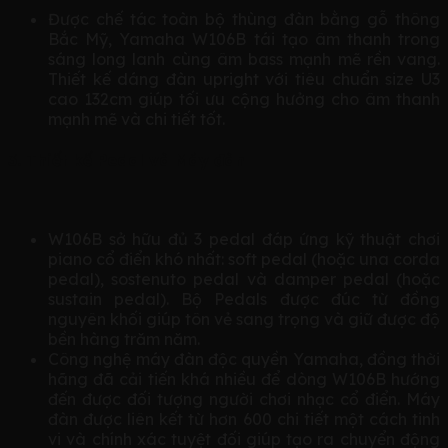
Được chế tác toàn bộ thùng đàn bằng gỗ thông
Bắc Mỹ, Yamaha W106B tái tạo âm thanh trong
sáng long lanh cùng âm bass mạnh mẽ rền vang.
Thiết kế dáng đàn upright với tiêu chuẩn size U3
cao 132cm giúp tối ưu cộng hưởng cho âm thanh
mạnh mẽ và chi tiết tốt.
3. Thiết kế Pedal và Máy đàn
W106B sở hữu đủ 3 pedal đáp ứng kỹ thuật chơi
piano cổ điển khó nhất: soft pedal (hoặc una corda
pedal), sostenuto pedal và damper pedal (hoặc
sustain pedal). Bộ Pedals được đúc từ đồng
nguyên khối giúp tôn vẻ sang trọng và giữ được độ
bền hàng trăm năm.
Công nghệ máy đàn độc quyền Yamaha, đồng thời
hãng đã cải tiến khá nhiều để dòng W106B hướng
đến được đối tượng người chơi nhạc cổ điển. Máy
đàn được liên kết từ hơn 600 chi tiết một cách tinh
vi và chính xác tuyệt đối giúp tạo ra chuyển động