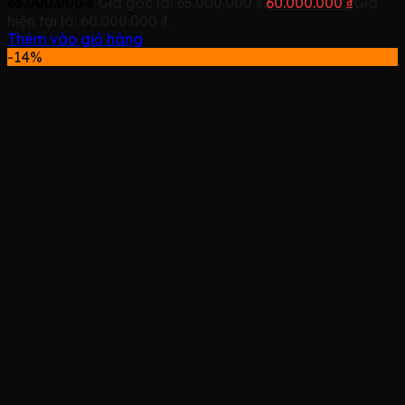
65.000.000
₫
Giá gốc là: 65.000.000 ₫.
60.000.000
₫
Giá
hiện tại là: 60.000.000 ₫.
Thêm vào giỏ hàng
-14%