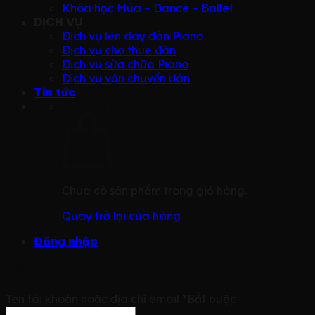
Khóa học Múa – Dance – Ballet
DỊCH VỤ
Dịch vụ lên dây đàn Piano
Dịch vụ cho thuê đàn
Dịch vụ sửa chữa Piano
Dịch vụ vận chuyển đàn
Tin tức
Giỏ hàng
Chưa có sản phẩm trong giỏ hàng.
Quay trở lại cửa hàng
Đăng nhập
Đăng nhập
Tên tài khoản hoặc địa chỉ email
*
Bắt buộc