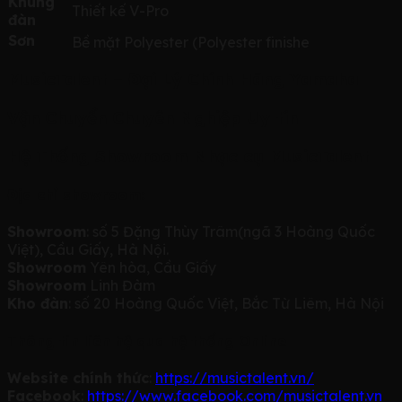
Khung
Thiết kế V-Pro
đàn
Sơn
Bề mặt Polyester (Polyester finishe
MusicTalent – Đại Lý Chính Hãng Yamaha
Vận Chuyển Chuyên Nghiệp Uy tín
Hệ Thống Showroom Nhạc cụ MusicTalent
Địa chỉ showroom:
Showroom
: số 5 Đặng Thùy Trâm(ngã 3 Hoàng Quốc
Việt), Cầu Giấy, Hà Nội.
Showroom
Yên hòa, Cầu Giấy
Showroom
Linh Đàm
Kho đàn
: số 20 Hoàng Quốc Việt, Bắc Từ Liêm, Hà Nội
Thông tin liên hệ qua hệ thống Online
Website chính thức
:
https://musictalent.vn/
Facebook
:
https://www.facebook.com/musictalent.vn