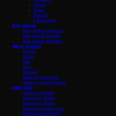
Kawai
Casio
Roland
C.Bechstein
Đàn Guitar
Đàn Guitar Martinez
Đàn Guitar Ba Đờn
Đàn Guitar Yamaha
Nhạc cụ khác
Organ
Violin
Kèn
Sáo
Ukulele
Nhạc cụ giáo dục
Nhạc cụ truyền thống
ĐÀO TẠO
Khóa học Piano
Khóa học Guitar
Khóa học Violin
Khóa học thanh nhạc
Khóa học mỹ thuật