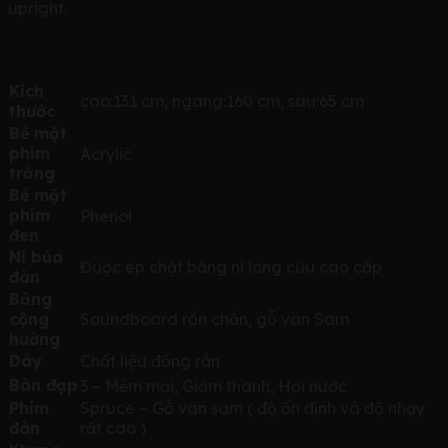
upright.
Thông số kỹ thuật
Kích
cao:131 cm, ngang:160 cm, sâu:65 cm
thước
Bề mặt
phím
Acrylic
trắng
Bề mặt
phím
Phenol
đen
Nỉ búa
Được ép chặt bằng nỉ lông cừu cao cấp
đàn
Bảng
cộng
Soundboard rắn chắn, gỗ vân Sam
hưởng
Dây
Chất liệu đồng rắn
Bàn đạp
3 – Mềm mại, Giảm thanh, Hơi nước
Phím
Spruce – Gỗ vân sam ( độ ổn định và độ nhạy
đàn
rất cao )