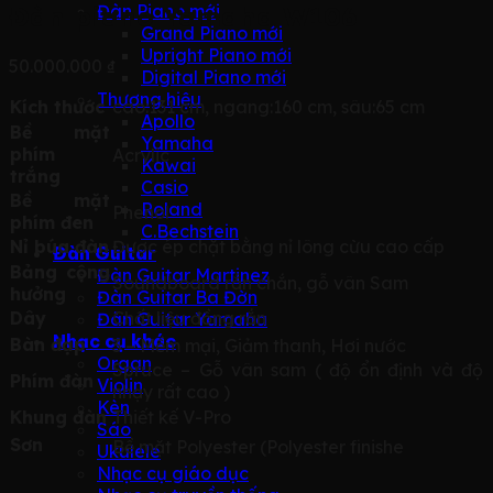
Đàn piano Yamaha W106
Đàn Piano mới
Grand Piano mới
Upright Piano mới
50.000.000
₫
Digital Piano mới
Thương hiệu
Kích thước
cao:131 cm, ngang:160 cm, sâu:65 cm
Apollo
Bề mặt
Yamaha
phím
Acrylic
Kawai
trắng
Casio
Bề mặt
Roland
Phenol
phím đen
C.Bechstein
Nỉ búa đàn
Được ép chặt bằng nỉ lông cừu cao cấp
Đàn Guitar
Bảng cộng
Đàn Guitar Martinez
Soundboard rắn chắn, gỗ vân Sam
hưởng
Đàn Guitar Ba Đờn
Dây
Chất liệu đồng rắn
Đàn Guitar Yamaha
Nhạc cụ khác
Bàn đạp
3 – Mềm mại, Giảm thanh, Hơi nước
Organ
Spruce – Gỗ vân sam ( độ ổn định và độ
Phím đàn
Violin
nhạy rất cao )
Kèn
Khung đàn
Thiết kế V-Pro
Sáo
Sơn
Bề mặt Polyester (Polyester finishe
Ukulele
Nhạc cụ giáo dục