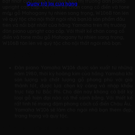
bật nhất của hãng Yamaha trên thị trường đàn piano
Quay trở lại cửa hàng
upright cao cấp. Với thiết kế chân cong cổ điển và tone
màu gỗ Mahogany tự nhiên sang trọng, W106B tôn lên
vẻ quý tộc cho nội thất ngôi nhà bạn.là sản phẩm đầu
tiên và nổi bật nhất của hãng Yamaha trên thị trường
đàn piano upright cao cấp. Với thiết kế chân cong cổ
điển và tone màu gỗ Mahogany tự nhiên sang trọng,
W106B tôn lên vẻ quý tộc cho nội thất ngôi nhà bạn.
1. Đặc điểm của đàn piano Yamaha W106
Đàn piano Yamaha W106 được sản xuất từ những
năm 1980, thời kỳ hoàng kim của hãng Yamaha khi
sản lượng và chất lượng gỗ phong phú với giá
thành tốt, được lựa chọn kỹ càng và nhập khẩu
trực tiếp từ Bắc Phi. Cho đến nay không có bất kỳ
loại gỗ hiện đại nào có thể sánh bằng. Với thiết kế
rất tinh tế mang đậm phong cách cổ điển Châu Âu,
Yamaha W106 sẽ làm cho ngôi nhà bạn thêm đẹp,
trang trọng và quý tộc.
2. Âm thanh của đàn piano Yamaha W106B