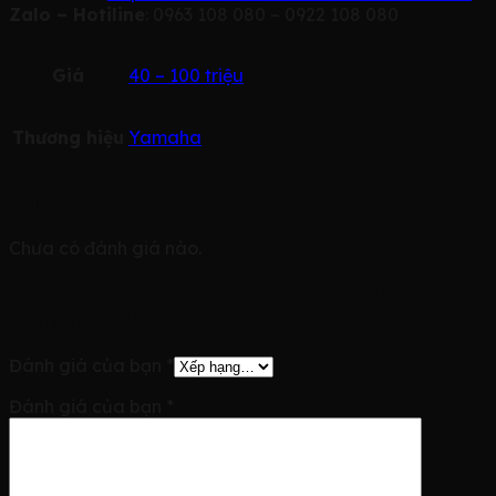
Zalo – Hotiline
: 0963 108 080 – 0922 108 080
Giá
40 – 100 triệu
Thương hiệu
Yamaha
Đánh giá
Chưa có đánh giá nào.
Hãy là người đầu tiên nhận xét “Đàn piano
Yamaha W106”
Đánh giá của bạn
*
Đánh giá của bạn
*