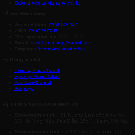
Điều khoản sử dụng Website
Hỗ trợ khách hàng
Gọi mua hàng:
0963 108 080
CSKH:
0906 297 333
Thời gian phục vụ:
08:00 - 22:00
Email:
musictalentshop@gmail.com
Fanpage:
fb.com/musictalent.vn
Hệ thống liên kết
Nhạc cụ Music Talent
Học viện Music Talent
YouTube Channel
Fanpage
HỆ THỐNG SHOWROOM NHẠC CỤ
Showroom chính :
B1 Trường Liên cấp Newton,
136 Hồ Tùng Mậu, Phú Diễn, Bắc Từ Liêm, Hà Nội.
Showroom vệ tinh :
số 5 Đặng Thùy Trâm, Cổ