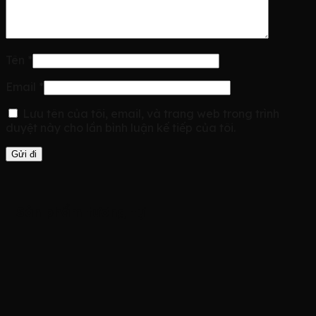
Tên
*
Email
*
Lưu tên của tôi, email, và trang web trong trình
duyệt này cho lần bình luận kế tiếp của tôi.
Sản phẩm tương tự