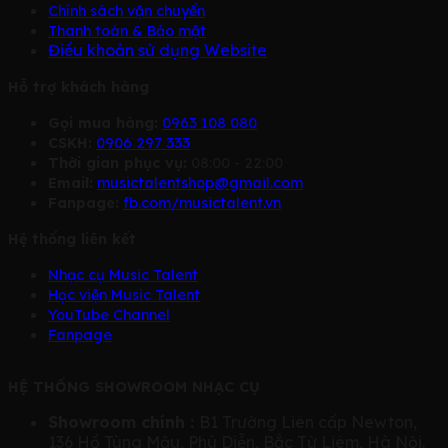
Chính sách vận chuyển
Thanh toán & Bảo mật
Điều khoản sử dụng Website
Hỗ trợ khách hàng
Gọi mua hàng:
0963 108 080
CSKH:
0906 297 333
Thời gian phục vụ:
08:00 - 22:00
Email:
musictalentshop@gmail.com
Fanpage:
fb.com/musictalent.vn
Hệ thống liên kết
Nhạc cụ Music Talent
Học viện Music Talent
YouTube Channel
Fanpage
HỆ THỐNG SHOWROOM NHẠC CỤ
Showroom chính :
B1 Trường Liên cấp Newton,
136 Hồ Tùng Mậu, Phú Diễn, Bắc Từ Liêm, Hà Nội.