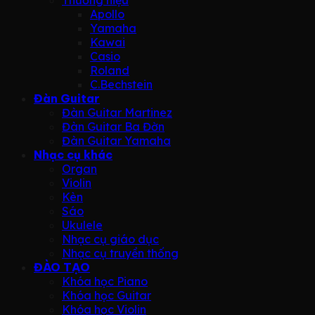
Apollo
Yamaha
Kawai
Casio
Roland
C.Bechstein
Đàn Guitar
Đàn Guitar Martinez
Đàn Guitar Ba Đờn
Đàn Guitar Yamaha
Nhạc cụ khác
Organ
Violin
Kèn
Sáo
Ukulele
Nhạc cụ giáo dục
Nhạc cụ truyền thống
ĐÀO TẠO
Khóa học Piano
Khóa học Guitar
Khóa học Violin