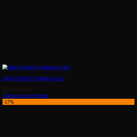
ĐÀN PIANO YAMAHA U1G
36.000.000
₫
Thêm vào giỏ hàng
-17%