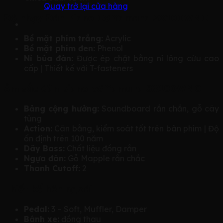
Quay trở lại cửa hàng
Độ nhạy Đàn Piano Cơ Yamaha SX100WNC
Bề mặt phím trắng:
Acrylic
Bề mặt phím đen:
Phenol
Nỉ búa đàn:
Được ép chặt bằng nỉ lông cừu cao
cấp | Thiết kế với T-fasteners
Âm sắc đàn piano cơ Yamaha SX100WNC
Bảng cộng hưởng:
Soundboard rắn chắn, gỗ cây
tùng
Action:
Cân bằng, kiểm soát tốt trên bàn phím | Độ
ổn định trên 100 năm
Dây Bass:
Chất liệu đồng rắn
Ngựa đàn:
Gỗ Mapple rắn chắc
Thanh Cutoff:
2
Thiết kế bên ngoài
Pedal:
3 – Soft, Muffler, Damper
Bánh xe:
đồng thau