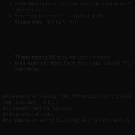
Phím đàn:
Spruce – Gỗ vân sam ( độ ổn định và độ
nhạy rất cao )
Sơn:
Bề mặt Polyester (Polyester finishes)
Khung đàn:
Thiết kế V-Pro
Đặc Điểm Nổi Bật Khác
Thanh ngang bộ máy cơ:
Hợp kim nhôm
Điều kiện khí hậu:
Thích hợp nhiều kiểu khí hậu
khác nhau
Địa chỉ showroom:
Showroom
: số 5 Đặng Thùy Trâm(ngã 3 Hoàng Quốc
Việt), Cầu Giấy, Hà Nội.
Showroom
Yên hòa, Cầu Giấy
Showroom
Linh Đàm
Kho đàn
: số 20 Hoàng Quốc Việt, Bắc Từ Liêm, Hà Nội
Thông tin liên hệ qua hệ thống Online