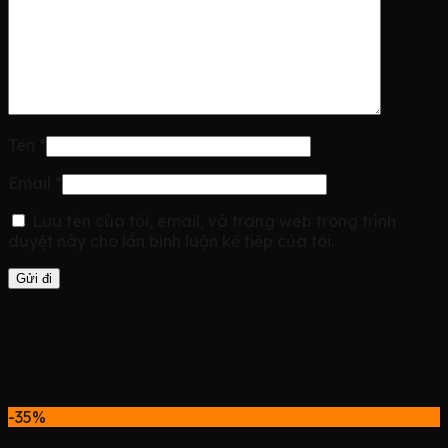
Tên
*
Email
*
Lưu tên của tôi, email, và trang web trong trình
duyệt này cho lần bình luận kế tiếp của tôi.
Sản phẩm tương tự
-35%