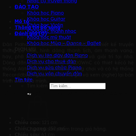
Nhạc cụ truyền thống
ĐÀO TẠO
Khóa học Piano
Khóa học Guitar
Mô tả
Khóa học Violin
Thông tin bổ sung
Khóa học thanh nhạc
Đánh giá (0)
Khóa học mỹ thuật
Khóa học Múa – Dance – Ballet
Đàn Piano cơ Yamaha SX100WNC có thiết kế truyền
DỊCH VỤ
thống cổ điển, hình dáng thanh lịch, âm thanh vang,
Dịch vụ lên dây đàn Piano
hay, phù hợp với học đàn của bé và giải trí tại nhà.
Dịch vụ cho thuê đàn
Dòng đàn piano Yamaha SX100WnC có thiêt kếcó hệ
Dịch vụ sửa chữa Piano
thống Auto Player, có thể tự động chơi và có hệ thống
Dịch vụ vận chuyển đàn
Recordable, người chơi có thể ghi và xem (nghe) lại bản
Tin tức
trình diễn của mình.
Tìm kiếm:
Kích thướcĐàn Piano Cơ Yamaha SX100WNC
Chiều cao:
121 cm
Chiều ngang:
152 cm
Chưa có sản phẩm trong giỏ hàng.
Chiều sâu:
61 cm