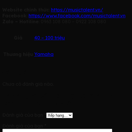
Website chính thức
:
https://musictalent.vn/
Facebook
:
https://www.facebook.com/musictalent.vn
Zalo – Hotiline
: 0963 108 080 – 0922 108 080
Giá
40 – 100 triệu
Thương hiệu
Yamaha
Đánh giá
Chưa có đánh giá nào.
Hãy là người đầu tiên nhận xét “Đàn Piano
Cơ Yamaha SX100WNC”
Đánh giá của bạn
*
Đánh giá của bạn
*