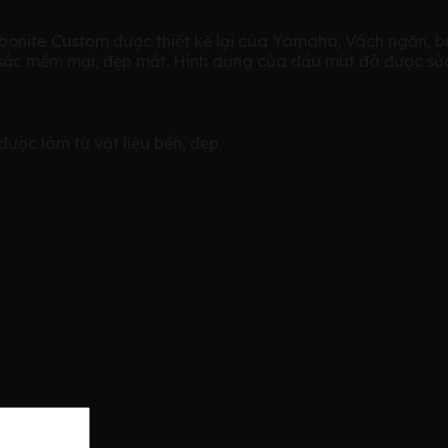
nite Custom được thiết kế lại của Yamaha. Vách ngăn, bu
 sắc mềm mại, đẹp mắt. Hình dạng của đầu mút đã được sửa
ược làm từ vật liệu bền, đẹp.
ne Alto YAS-875EX”