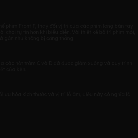
 phím Front F, thay đổi vị trí của các phím lòng bàn tay
hơi tự tin hơn khi biểu diễn. Với thiết kế bố trí phím mới,
và gần như không bị căng thẳng.
ủa các nốt trầm C và D đã được giảm xuống và quy trình
ết của kèn.
u hóa kích thước và vị trí lỗ âm, điều này có nghĩa là