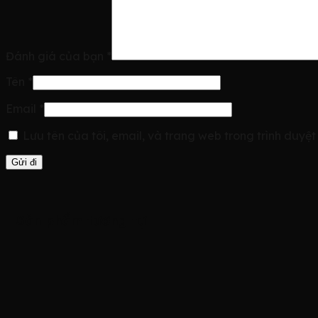
Đánh giá của bạn
*
Tên
*
Email
*
Lưu tên của tôi, email, và trang web trong trình duyệt 
Sản phẩm tương tự