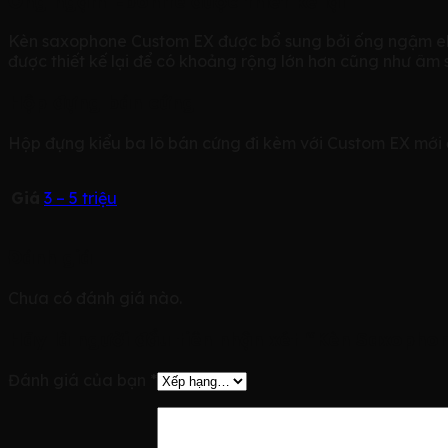
Ống ngậm Ebonite được thiết kế lại
Kèn saxophone Custom EX được bổ sung bởi ống ngậm ebo
được thiết kế lại để có khoảng rộng lớn hơn cũng như âm
Hộp đựng bán cứng
Hộp đựng kiểu ba lô bán cứng đi kèm với Custom EX mới đ
Giá
3 – 5 triệu
Đánh giá
Chưa có đánh giá nào.
Hãy là người đầu tiên nhận xét “Kèn Saxopho
Đánh giá của bạn
*