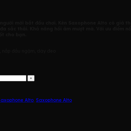
gười mới bắt đầu chơi. Kèn Saxophone Alto có giá thàn
đa sắc thái. Khả năng hồi âm mượt mà. Với ưu điểm nổi
ốt cho bạn.
i, nắp đầu ngậm, dây đeo
Saxophone Alto
,
Saxophone Alto