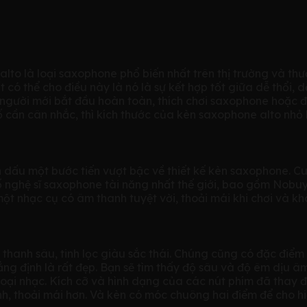
o là loại saxophone phổ biến nhất trên thị trường và thư
 có thể cho điều này là nó là sự kết hợp tốt giữa dễ thổi, 
à người mới bắt đầu hoàn toàn, thích chơi saxophone hoặc đ
 cần cân nhắc, thì kích thước của kèn saxophone alto nhỏ h
 một bước tiến vượt bậc về thiết kế kèn saxophone. Cun
 số nghệ sĩ saxophone tài năng nhất thế giới, bao gồm N
t nhạc cụ có âm thanh tuyệt vời, thoải mái khi chơi và kh
anh sâu, tinh lọc giàu sắc thái. Chúng cũng có đặc điểm 
g định là rất đẹp. Bạn sẽ tìm thấy độ sâu và độ êm dịu âm
 loại nhạc. Kích cỡ và hình dạng của các nút phím đã thay 
 thoải mái hơn. Và kèn có móc chuông hai điểm để cho hiệu