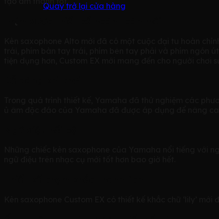
tạo âm thanh tốt.
Quay trở lại cửa hàng
Phím được thiết kế hoàn toàn mới
Kèn saxophone Alto mới đã có một cuộc đại tu hoàn chỉnh 
trái, phím bàn tay trái, phím bên tay phải và phím ngón út 
tiện dụng hơn, Custom EX mới mang đến cho người chơi s
Dễ dàng khi chơi
Trong quá trình thiết kế, Yamaha đã thử nghiệm các phư
ủ âm độc đáo của Yamaha đã được áp dụng để nâng cao kh
Ngữ điệu nổi bật
Những chiếc kèn saxophone của Yamaha nổi tiếng với ngữ 
ngữ điệu trên nhạc cụ mới tốt hơn bao giờ hết.
Thiết kế chạm khắc thanh lịch
Kèn saxophone Custom EX có thiết kế khắc chữ ‘lily’ mới