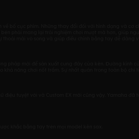
về bố cục phím. Những thay đổi đối với hình dạng và cơ chế
bên phải mang lại trải nghiệm chơi mượt mà hơn, giúp người c
ự thoải mái vô song và giúp điều chỉnh bằng tay dễ dàng 
ơng pháp mới để sản xuất cung đáy của kèn. Đường kính c
ả năng chơi nốt trầm. Sự nhất quán trong toàn bộ chi ti
điệu tuyệt vời và Custom EX mới cũng vậy. Yamaha đã tối ư
 được khắc bằng tay trên mọi model kèn sax.