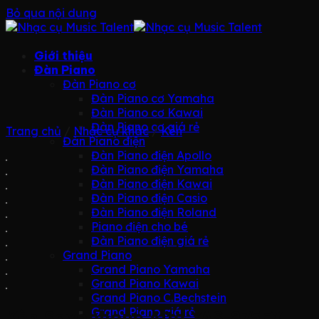
Bỏ qua nội dung
Giới thiệu
Đàn Piano
Đàn Piano cơ
Đàn Piano cơ Yamaha
Đàn Piano cơ Kawai
Đàn Piano cơ giá rẻ
Trang chủ
/
Nhạc cụ khác
/
Kèn
Đàn Piano điện
Đàn Piano điện Apollo
Đàn Piano điện Yamaha
Đàn Piano điện Kawai
Đàn Piano điện Casio
Đàn Piano điện Roland
Piano điện cho bé
Đàn Piano điện giá rẻ
Grand Piano
Grand Piano Yamaha
Grand Piano Kawai
Grand Piano C.Bechstein
Grand Piano giá rẻ
Kèn Saxophone Alto YAS-875EX