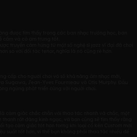
ờng được tìm thấy trong các ban nhạc trường học, ban
dễ cầm và có âm trung tốt.
ược truyền cảm hứng từ một số nghệ sĩ jazz vĩ đại đã chơi
ơn so với đối tác tenor, nghĩa là nó cũng rẻ hơn.
g cấp cho người chơi vô số khả năng âm nhạc mới,
obuya Sugawa, Jean-Yves Fourmeau và Otis Murphy. Đầu
ông ngừng phát triển cùng với người chơi.
là cảm giác chắc chắn với thao tác nhanh và chắc, một
 thanh rất đáng kinh ngạc, và bạn cũng sẽ tìm thấy rằng
đổi tạo cảm giác tốt hơn torng khi loại cổ kèn Custom mới
 suất tốt hơn, vì thế bạn không phải thao tác nhiều để