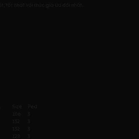
 tốt nhất với mức giá ưu đãi nhất.
L
Size
Ped
106
3
132
3
132
3
128
3