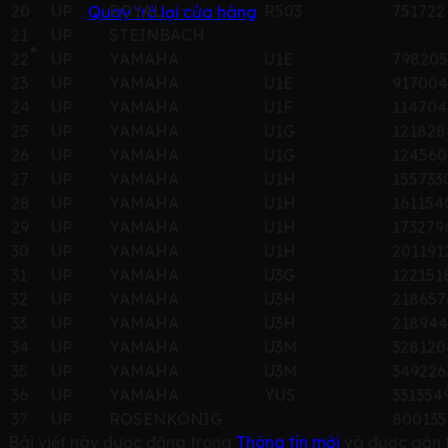
20
UP
ROYAL
R503
751722
Quay trở lại cửa hàng
21
UP
STEINBACH
22
UP
YAMAHA
U1E
798205
23
UP
YAMAHA
U1E
917004
24
UP
YAMAHA
U1F
114704
25
UP
YAMAHA
U1G
121828
26
UP
YAMAHA
U1G
124560
27
UP
YAMAHA
U1H
155733
28
UP
YAMAHA
U1H
161154
29
UP
YAMAHA
U1H
173279
30
UP
YAMAHA
U1H
201191
31
UP
YAMAHA
U3G
122151
32
UP
YAMAHA
U3H
218657
33
UP
YAMAHA
U3H
218944
34
UP
YAMAHA
U3M
328120
35
UP
YAMAHA
U3M
349226
36
UP
YAMAHA
YUS
331354
37
UP
ROSENKONIG
800135
Bài viết này được đăng trong
Thông tin mới
và được gắn 