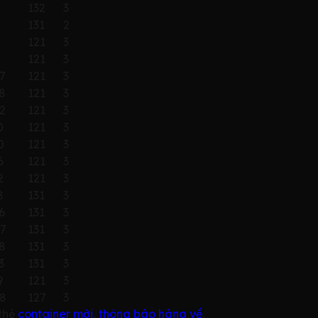
132
3
131
2
121
3
121
3
7
121
3
8
121
3
2
121
3
0
121
3
0
121
3
6
121
3
2
121
3
8
131
3
6
131
3
7
131
3
8
131
3
3
131
3
9
121
3
8
127
3
thẻ
container mới
,
thông báo hàng về
.