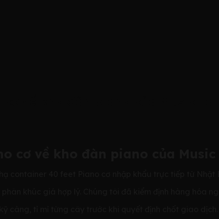
 cơ về kho đàn piano của Music Tal
no cơ về kho đàn piano của Music
hạ container 40 feet Piano cơ nhập khẩu trực tiếp từ Nhật
, phân khúc giá hợp lý. Chúng tôi đã kiểm định hàng hóa ng
 càng, tỉ mỉ từng cây trước khi quyết định chốt giao dịch.