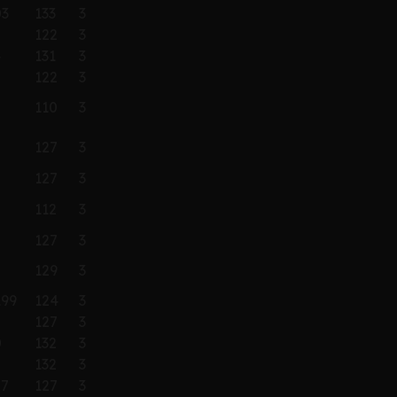
03
133
3
122
3
4
131
3
122
3
110
3
127
3
127
3
112
3
127
3
129
3
199
124
3
127
3
0
132
3
132
3
07
127
3