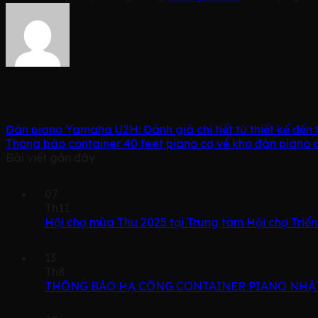
Đàn piano Yamaha U2H: Đánh giá chi tiết từ thiết kế đến 
Thông báo container 40 feet piano cơ về kho đàn piano 
Bài viết gần đây
07
Th11
Hội chợ mùa Thu 2025 tại Trung tâm Hội chợ Triể
13
Th8
THÔNG BÁO HẠ CÔNG CONTAINER PIANO NHẬT