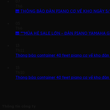
07
Th6
🎹 THÔNG BÁO ĐÀN PIANO CƠ VỀ KHO NGÀY 5/7
05
Th6
🎹 **MÙA HÈ SALE LỚN – ĐÀN PIANO YAMAHA G
13
Th11
Thông báo container 40 feet piano cơ về kho đàn
15
Th10
Thông báo container 40 feet piano cơ về kho đàn
Thông tin công ty