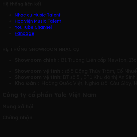
Hệ thống liên kết
Nhạc cụ Music Talent
Học viện Music Talent
YouTube Channel
Fanpage
HỆ THỐNG SHOWROOM NHẠC CỤ
Showroom chính :
B1 Trường Liên cấp Newton, 136
Showroom vệ tinh :
số 5 Đặng Thùy Trâm, Cổ Nhuế
Showroom vệ tinh:
BT số 5 , BT1 Khu đô thị An Sinh
Kho Đàn :
Hoàng Quốc Việt, Nghĩa Đô, Cầu Giấy, 
Công ty cổ phần Yale Việt Nam
Mạng xã hội
Chứng nhận