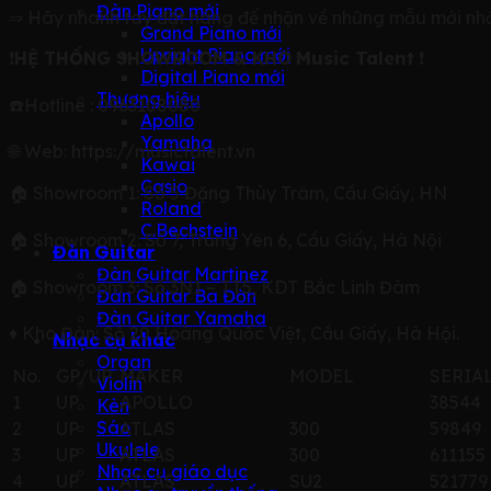
Đàn Piano mới
⇒ Hãy nhanh tay đặt hàng để nhận về những mẫu mới nhất,
Grand Piano mới
Upright Piano mới
Music Talent
❗️
HỆ THỐNG SHOWROOM & KHO
❗️
Digital Piano mới
Thương hiệu
☎️Hotline :
0963108080
Apollo
Yamaha
🌐
Web:
https://musictalent.vn
Kawai
Casio
🏠
Showroom 1: Số 5 Đặng Thùy Trâm, Cầu Giấy, HN
Roland
C.Bechstein
🏠
Showroom 2: Số 7, Trung Yên 6, Cầu Giấy, Hà Nội
Đàn Guitar
Đàn Guitar Martinez
🏠
Showroom 3: Số 3N1 – TT5, KDT Bắc Linh Đàm
Đàn Guitar Ba Đờn
Đàn Guitar Yamaha
♦️ Kho Đàn: Số 20 Hoàng Quốc Việt, Cầu Giấy, Hà Hội.
Nhạc cụ khác
Organ
No.
GP/UP
MAKER
MODEL
SERIA
Violin
1
UP
APOLLO
38544
Kèn
Sáo
2
UP
ATLAS
300
59849
Ukulele
3
UP
ATLAS
300
611155
Nhạc cụ giáo dục
4
UP
ATLAS
SU2
521779