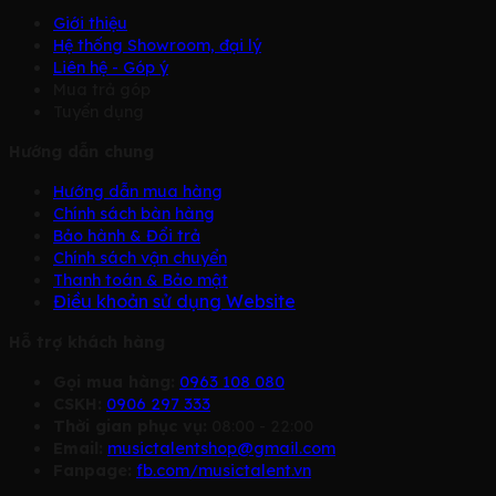
Giới thiệu
Hệ thống Showroom, đại lý
Liên hệ - Góp ý
Mua trả góp
Tuyển dụng
Hướng dẫn chung
Hướng dẫn mua hàng
Chính sách bàn hàng
Bảo hành & Đổi trả
Chính sách vận chuyển
Thanh toán & Bảo mật
Điều khoản sử dụng Website
Hỗ trợ khách hàng
Gọi mua hàng:
0963 108 080
CSKH:
0906 297 333
Thời gian phục vụ:
08:00 - 22:00
Email:
musictalentshop@gmail.com
Fanpage:
fb.com/musictalent.vn